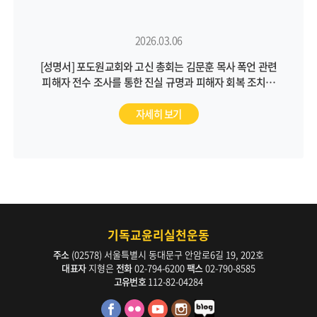
2026.03.06
[성명서] 포도원교회와 고신 총회는 김문훈 목사 폭언 관련
피해자 전수 조사를 통한 진실 규명과 피해자 회복 조치를
통해 근본적인 문제 해결에 나서야 합니다
자세히 보기
기독교윤리실천운동
주소
(02578) 서울특별시 동대문구 안암로6길 19, 202호
대표자
지형은
전화
02-794-6200
팩스
02-790-8585
고유번호
112-82-04284