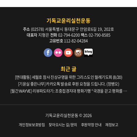
기독교윤리실천운동
주소
(02578) 서울특별시 동대문구 안암로6길 19, 202호
대표자
지형은
전화
02-794-6200
팩스
02-790-8585
고유번호
112-82-04284
최근 글
[연대활동] 세월호 참사 진상규명을 위한 그리스도인 월례기도회 (8/20)
[기윤실 좋은나무] 카카오톡 발송료 후원 요청을 드립니다. (정병오)
[월간 WAYVE] 리뷰파도타기: 조중접경지대 평화기행 “국경을 걷고 평화를 생
각하다” _ 105호
기독교윤리실천운동 © 2026
개인정보보호방침
찾아오시는 길/문의
후원약정 안내
재정보고