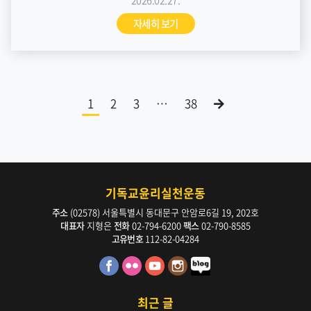
자세히 보기
1
2
3
…
38
기독교윤리실천운동
주소
(02578) 서울특별시 동대문구 안암로6길 19, 202호
대표자
지형은
전화
02-794-6200
팩스
02-790-8585
고유번호
112-82-04284
최근 글