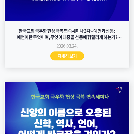
한국교회 극우화 현상 극복 연속세미나 3차 – 예언과 선동 :
예언이란 무엇이며, 무엇이 대중을 선동에 휘말리게 하는가?
자료집
2026.03.24.
자세히 보기