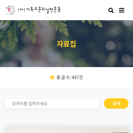
검색
자료집
총 글 수: 447건
검색