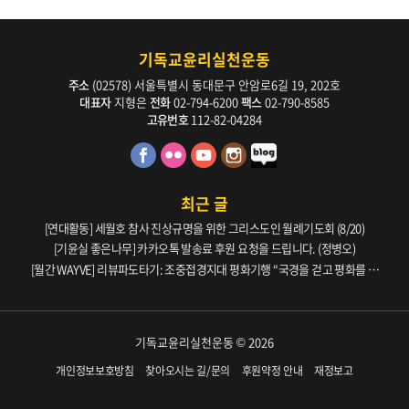
기독교윤리실천운동
주소
(02578) 서울특별시 동대문구 안암로6길 19, 202호
대표자
지형은
전화
02-794-6200
팩스
02-790-8585
고유번호
112-82-04284
최근 글
[연대활동] 세월호 참사 진상규명을 위한 그리스도인 월례기도회 (8/20)
[기윤실 좋은나무] 카카오톡 발송료 후원 요청을 드립니다. (정병오)
[월간 WAYVE] 리뷰파도타기: 조중접경지대 평화기행 “국경을 걷고 평화를 생
각하다” _ 105호
기독교윤리실천운동 © 2026
개인정보보호방침
찾아오시는 길/문의
후원약정 안내
재정보고