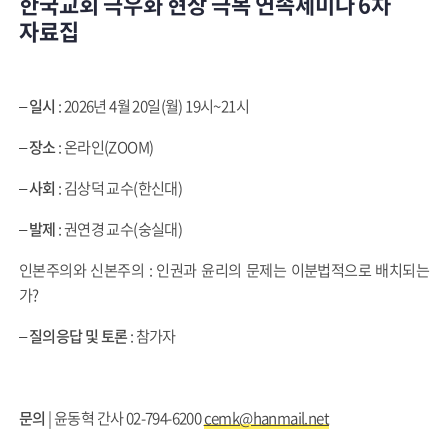
한국교회 극우화 현상 극복 연속세미나 6차
자료집
–
일시
: 2026년 4월 20일(월) 19시~21시
–
장소
: 온라인(ZOOM)
–
사회
: 김상덕 교수(한신대)
–
발제
: 권연경 교수(숭실대)
인본주의와 신본주의 : 인권과 윤리의 문제는 이분법적으로 배치되는
가?
–
질의응답 및
토론
: 참가자
문의
| 윤동혁 간사 02-794-6200
cemk@hanmail.net