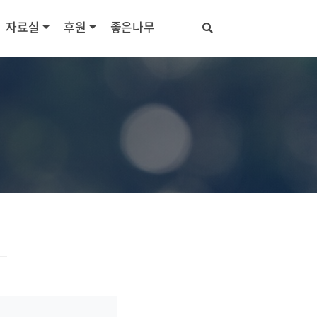
자료실
후원
좋은나무