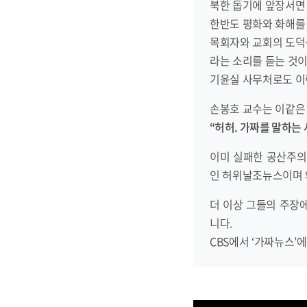
북한 돕기에 앞장서
한반도 평화와 화해를
목회자와 교회의 도덕
라는 소리를 듣는 것
기윤실 사무처로도 이런
손봉호 교수는 이같은
“허허. 가짜를 말하는
이미 실패한 공산주의
인 허위날조뉴스이며
더 이상 그들의 주장
니다.
CBS에서 ‘가짜뉴스’