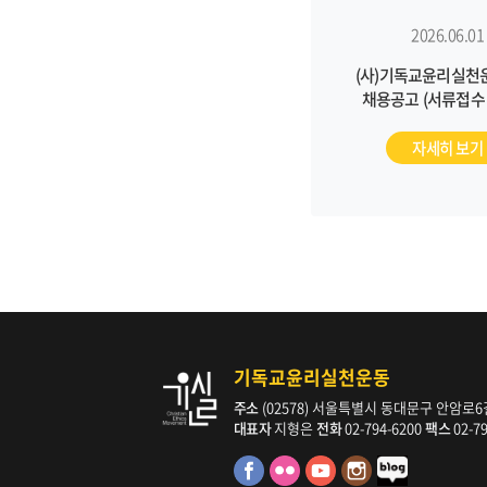
2026.06.01
(사)기독교윤리실천
채용공고 (서류접수 ~
자세히 보기
기독교윤리실천운동
주소
(02578) 서울특별시 동대문구 안암로6길 
대표자
지형은
전화
02-794-6200
팩스
02-7