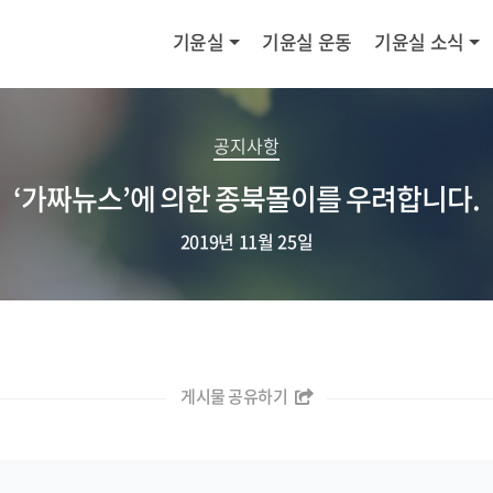
기윤실
기윤실 운동
기윤실 소식
공지사항
‘가짜뉴스’에 의한 종북몰이를 우려합니다.
2019년 11월 25일
게시물 공유하기