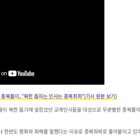
의 종북몰이..”북한 돕자는 인사는 종북좌파”(기사 원분 보기)
들이 북한 돕기에 앞장섰던 교계인사들을 대상으로 무분별한 종북몰이
나 한반도 평화와 화해를 말했다는 이유로 종북좌파로 몰아붙이고 있