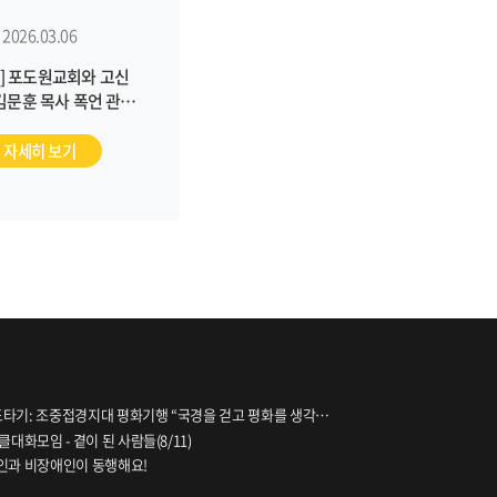
2026.03.06
] 포도원교회와 고신
김문훈 목사 폭언 관련
전수 조사를 통한 진실
해자 회복 조치를 통해
자세히 보기
 문제 해결에 나서야
합니다
파도타기: 조중접경지대 평화기행 “국경을 걷고 평화를 생각하
대화모임 - 곁이 된 사람들(8/11)
인과 비장애인이 동행해요!