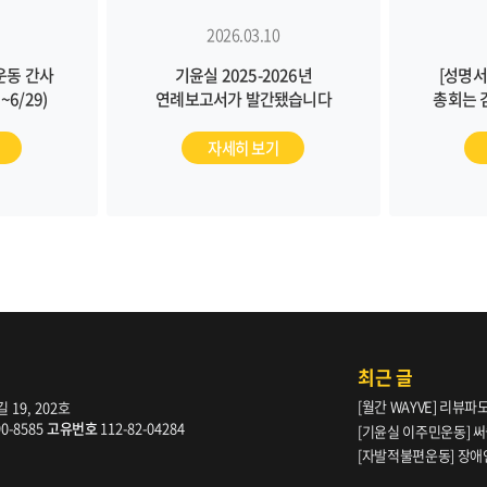
2026.03.10
운동 간사
기윤실 2025-2026년
[성명서
6/29)
연례보고서가 발간됐습니다
총회는 
피해자 
규명과 피
자세히 보기
근본적인
최근 글
[월간 WAYVE] 리뷰
19, 202호
다” _ 105호
90-8585
고유번호
112-82-04284
[기윤실 이주민운동] 써클
[자발적불편운동] 장애