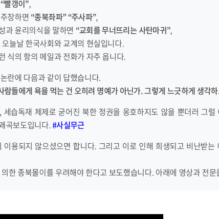
면
“빨갱이”
,
 주장하면
“종북좌파” “주사파”
,
성과 윤리의식을 말하면
“교회를 무너뜨리는 사탄마귀”
,
이 오늘날 한국사회와 교계의 현실입니다.
 식의 항의 메일과 전화가 자주 옵니다.
 논란에 다음과 같이 답했습니다.
 사람들에게 욕을 먹는 건 오히려 명예가 아닌가. 그렇게 느긋하게 생각하
,
세습독재
체제로 굳어진 북한 정권을 옹호하지도 않을 뿐더러 그럴 
 왜곡보도입니다.
#
사실무근
에 이용되지 않으셨으면 합니다. 그리고 이로 인해 희생되고 비난받는 
에 의한 종북몰이를 우려해야 한다고 보도했습니다. 아래에 영상과 전문