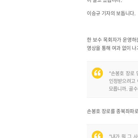
이승규 기자의 보돕니다.
한 보수 목회자가 운영하
영상을 통해 여과 없이 나
“손봉호 장로
인정받으려고 
모릅니까. 골수 
손봉호 장로를 종북좌파로
“내가 뭐 그 