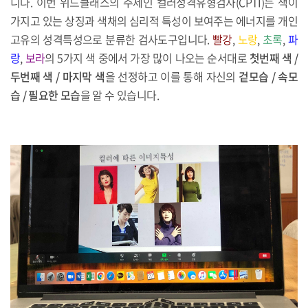
니다. 이번 위드클래스의 주제인 컬러성격유형검사(CPTI)는 색이
가지고 있는 상징과 색채의 심리적 특성이 보여주는 에너지를 개인
고유의 성격특성으로 분류한 검사도구입니다.
빨강
,
노랑
,
초록
,
파
랑
,
보라
의 5가지 색 중에서 가장 많이 나오는 순서대로
첫번째 색 /
두번째 색 / 마지막 색
을 선정하고 이를 통해 자신의
겉모습 / 속모
습 / 필요한 모습
을 알 수 있습니다.