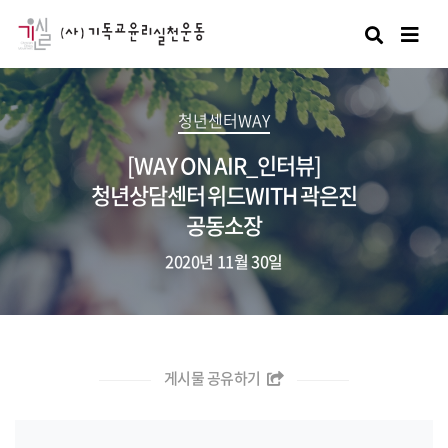
검색
청년센터WAY
[WAY ON AIR_인터뷰]
청년상담센터 위드WITH 곽은진
공동소장
2020년 11월 30일
게시물 공유하기