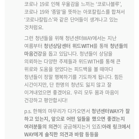
코로나 19로 인해 우울감을 느끼는 ‘코로나블루’,
코로나 19와 ‘종말’을 뜻하는 아포칼립스를 합쳐서
‘코로나칼립스’와 같은 단어들이 생겨나고 있는
것처럼요.
그런 청년들을 위해 청년센터WAY에서는 지난
여름부터
청년상담센터 위드WITH
를 통해
청년들의
마음건강
을 돕고 있답니다. 청년들이 상담을
의뢰하는 다양한 주제들과 위드WITH를 통해 큰
위로와 도움을 얻었다는 피드백을 볼 때마다
청년들이 정말 행복하기를 기도하게 됩니다. 힘든
시간이지만, 단 한명의 청년도 잃지 않고 잘
이겨내었으면 좋겠어요. 우리 모두 몸과 마음이
건강하고 평안합시다!
p.s. 한해의 마무리가 다가오면서
청년센터WAY가 잘
하고 있는지, 앞으로 어떤 일들을 했으면 좋겠는지
여러분들의 의견
이 궁금해지는거 있죠!
아래 링크에서
WAY에게 솔직한 의견과 바람 등등을