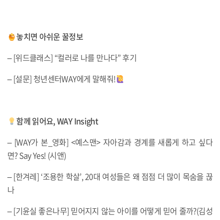
놓치면 아쉬운 꿀정보
– [위드클래스] “컬러로 나를 만나다” 후기
– [설문] 청년센터WAY에게 말해줘!
함께 읽어요, WAY Insight
– [WAY가 본_영화] <예스맨> 자아감과 경계를 새롭게 하고 싶다
면? Say Yes! (시앤)
– [한겨레] ‘조용한 학살’, 20대 여성들은 왜 점점 더 많이 목숨을 끊
나
– [기윤실 좋은나무] 믿어지지 않는 아이를 어떻게 믿어 줄까?(김성