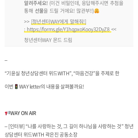
알려주세요!
(이건 비밀인데, 응답해주시면 추첨을
통해
선물
을 드릴 거에요! 많관부!!)
>>
[청년센터WAY에게 말해줘!]
: https://forms.gle/Y1hqpxoKooy32DyZ8
<<
청년센터WAY 몬드 드림
–
“기윤실 청년상담센터 위드WITH”, “마음건강”을 주제로 한
이번
WAY letter의 내용을 살펴볼까요!
WAY ON AIR
– [인터뷰] “나를 사랑하는 것, 그 길이 하나님을 사랑하는 것” 청년
상담센터 위드WITH 곽은진 공동소장