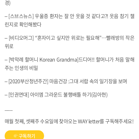
경)
– [스브스뉴스] 우울증 환자는 잘 안 웃을 것 같다고?! 웃음 참기 챌
린지로 확인해봤다
– [비디오머그] “혼자이고 싶지만 위로는 필요해”…빨래방의 작은
위로
– [박막례 할머니 Korean Grandma]드디어!! 할머니가 처음 말해
주는 인생의 비밀
– [2020부산청년주간] 마음건강 :그대 서랍 속의 일기장을 보며
– [인권연대] 아이엠 그라운드 불행배틀 하기(김아현)
___
매월 첫째, 셋째주 수요일에 찾아오는 WAY letter를 구독해주세요!
구독하기