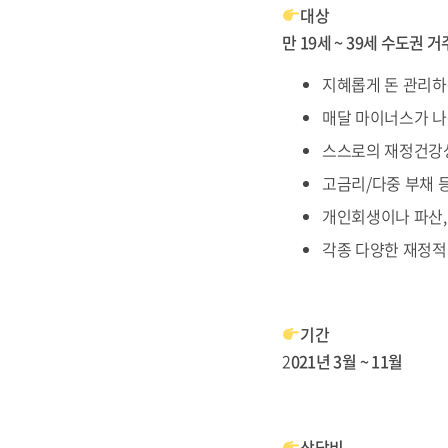
대상
만
19세 ~ 39세 수도권 거
지혜롭게 돈 관리하
매달 마이너스가 나
스스로의 재정건강
고금리/다중 부채 
개인회생이나 파산,
각종 다양한 재정적
기간
2
021년 3월 ~ 11월
상담비