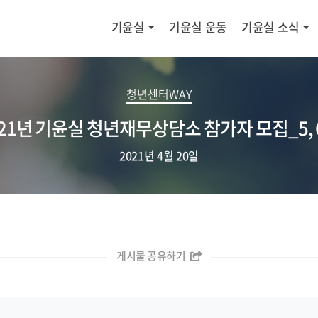
기윤실
기윤실 운동
기윤실 소식
청년센터WAY
021년 기윤실 청년재무상담소 참가자 모집_5, 
2021년 4월 20일
게시물 공유하기