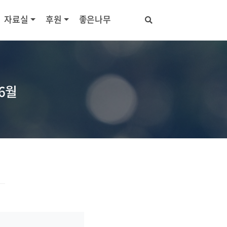
자료실
후원
좋은나무
6월