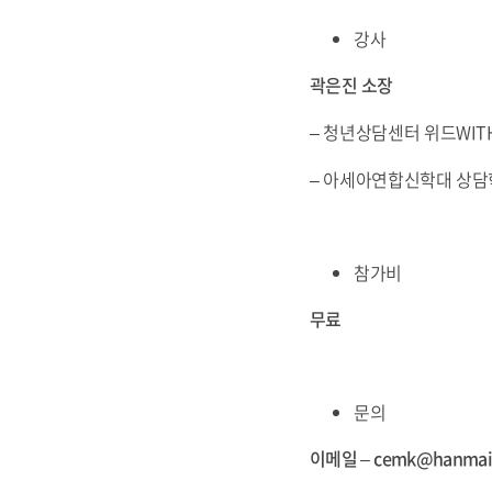
강사
곽은진
소장
– 청년상담센터 위드WIT
– 아세아연합신학대 상담
참가비
무료
문의
이메일 – cemk@hanmai