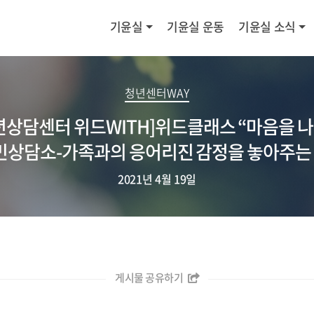
기윤실
기윤실 운동
기윤실 소식
청년센터WAY
년상담센터 위드WITH]위드클래스 “마음을 
민상담소-가족과의 응어리진 감정을 놓아주는 
2021년 4월 19일
게시물 공유하기