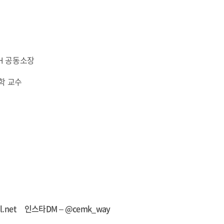
H 공동소장
학 교수
l.net 인스타DM – @cemk_way