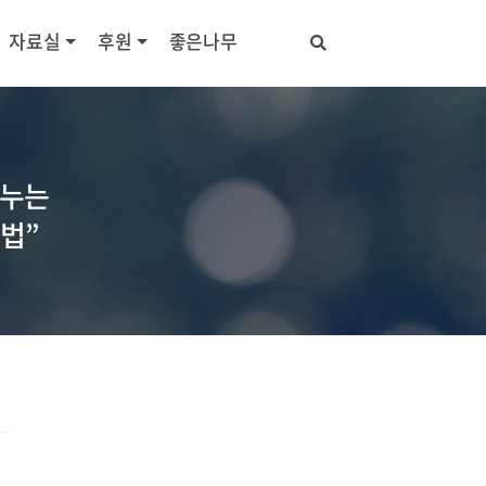
자료실
후원
좋은나무
나누는
법”