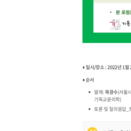
♦
일시/장소 : 2022년 1월
♦ 순서
발제:
목광수
(서울시
기독교윤리학)
토론 및 질의응답_