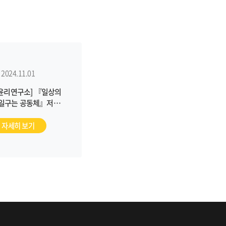
2024.11.01
윤리연구소] 『일상의
 일구는 공동체』저자
 북트크 영상 공개
자세히 보기