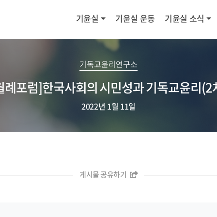
기윤실
기윤실 운동
기윤실 소식
기독교윤리연구소
월례포럼]한국사회의 시민성과 기독교윤리(2
2022년 1월 11일
게시물 공유하기