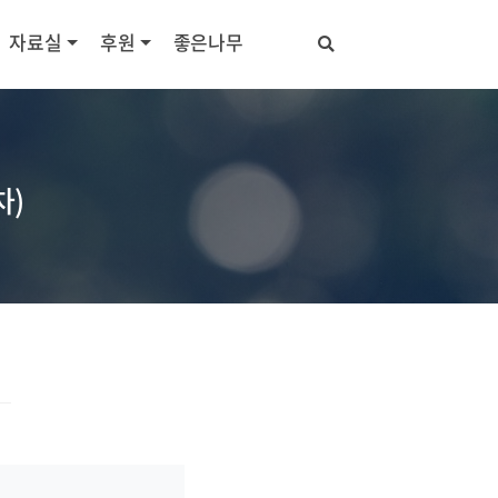
자료실
후원
좋은나무
차)