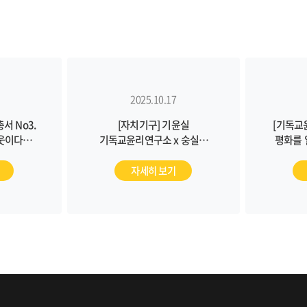
2025.10.17
서 No3.
[자치기구] 기윤실
[기독교
웃이다』
기독교윤리연구소 x 숭실대
평화를
가치와윤리연구소 '공감과 환대'
6인
공개 세미나(10/30, 11/7)
자세히 보기