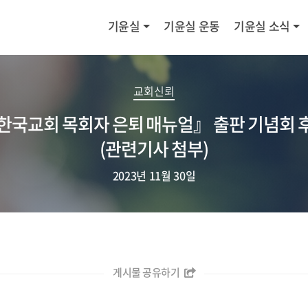
기윤실
기윤실 운동
기윤실 소식
교회신뢰
한국교회 목회자 은퇴 매뉴얼』 출판 기념회 
(관련기사 첨부)
2023년 11월 30일
게시물 공유하기