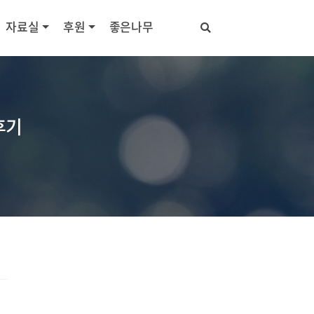
자료실
후원
좋은나무
후기