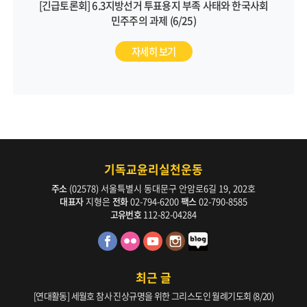
[긴급토론회] 6.3지방선거 투표용지 부족 사태와 한국사회
민주주의 과제 (6/25)
자세히 보기
기독교윤리실천운동
주소
(02578) 서울특별시 동대문구 안암로6길 19, 202호
대표자
지형은
전화
02-794-6200
팩스
02-790-8585
고유번호
112-82-04284
최근 글
[연대활동] 세월호 참사 진상규명을 위한 그리스도인 월례기도회 (8/20)