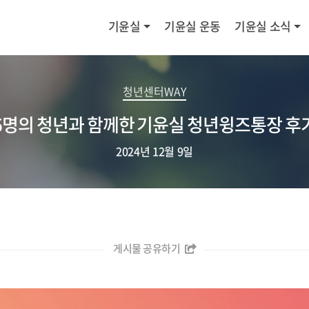
기윤실
기윤실 운동
기윤실 소식
청년센터WAY
6명의 청년과 함께한 기윤실 청년윙즈통장 후
2024년 12월 9일
게시물 공유하기