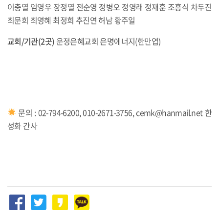
이충열 임영우 장정열 전순영 정병오 정영래 정재훈 조흥식 차두진
최문희 최영혜 최정희 추진연 허남 황주일
교회/기관(2곳)
운정은혜교회 은명에너지(한만엽)
문의 : 02-794-6200, 010-2671-3756, cemk@hanmail.net 한
성화 간사