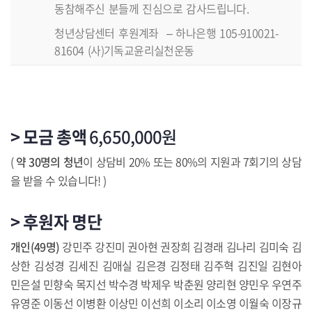
동참해주신 분들께 진심으로 감사드립니다.
청년상담센터 후원계좌 – 하나은행 105-910021-
81604 (사)기독교윤리실천운동
> 모금 총액
6,650,000원
(
약 30명의 청년
이 상담비 20% 또는 80%의 지원과 7회기의 상담
을 받을 수 있습니다! )
> 후원자 명단
개인(49명)
강민주 강진미 권아현 권장희 김경래 김나리 김미숙 김
상한 김성경 김세진 김애실 김은경 김정태 김주혁 김진일 김현아
민은설 민향숙 목지선 박수경 박제우 박춘원 양리현 양민우 우연주
유영준 이동선 이병환 이상민 이선희 이소리 이소영 이월숙 이장규