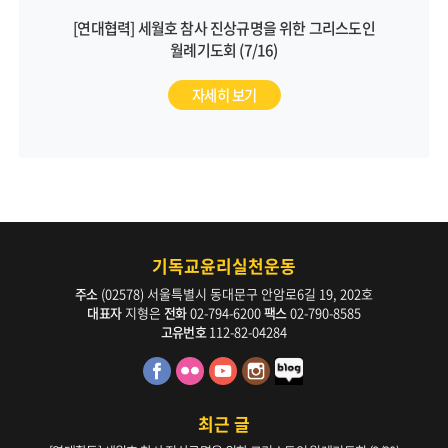
[연대협력] 세월호 참사 진상규명을 위한 그리스도인
월례기도회 (7/16)
자세히 보기
기독교윤리실천운동
주소
(02578) 서울특별시 동대문구 안암로6길 19, 202호
대표자
지형은
전화
02-794-6200
팩스
02-790-8585
고유번호
112-82-04284
최근 글