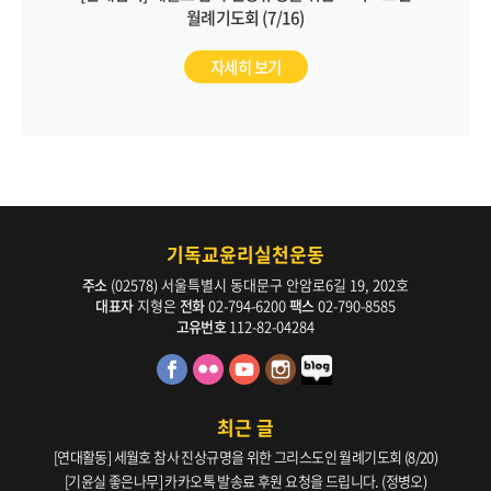
월례기도회 (7/16)
자세히 보기
기독교윤리실천운동
주소
(02578) 서울특별시 동대문구 안암로6길 19, 202호
대표자
지형은
전화
02-794-6200
팩스
02-790-8585
고유번호
112-82-04284
최근 글
[연대활동] 세월호 참사 진상규명을 위한 그리스도인 월례기도회 (8/20)
[기윤실 좋은나무] 카카오톡 발송료 후원 요청을 드립니다. (정병오)