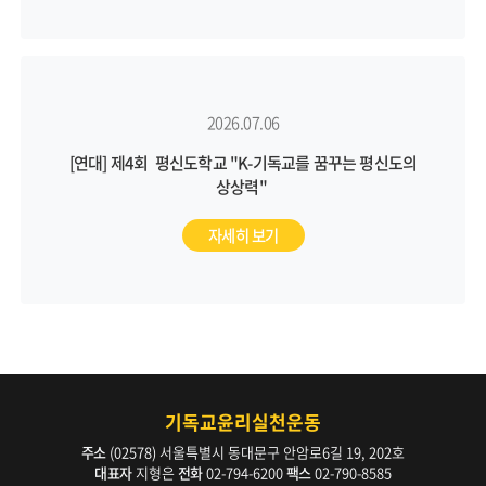
2026.07.06
[연대] 제4회 평신도학교 "K-기독교를 꿈꾸는 평신도의
상상력"
자세히 보기
기독교윤리실천운동
주소
(02578) 서울특별시 동대문구 안암로6길 19, 202호
대표자
지형은
전화
02-794-6200
팩스
02-790-8585