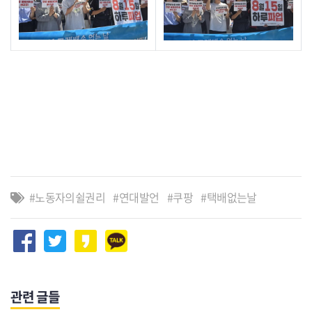
노동자의쉴권리
연대발언
쿠팡
택배없는날
관련 글들