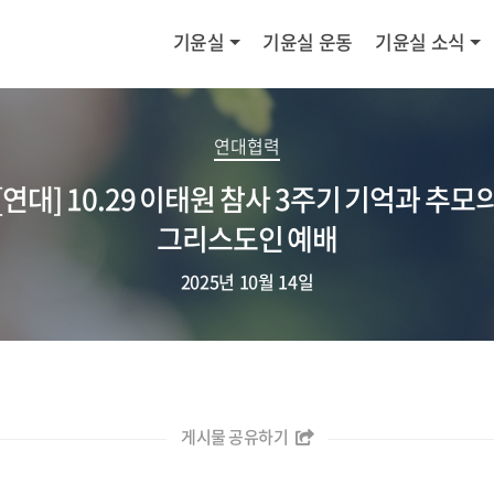
기윤실
기윤실 운동
기윤실 소식
연대협력
[연대] 10.29 이태원 참사 3주기 기억과 추모
그리스도인 예배
2025년 10월 14일
게시물 공유하기