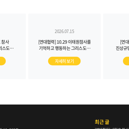
2026.07.15
 참사
[연대협력] 10.29 이태원참사를
[연대
리스도인
기억하고 행동하는 그리스도인
진상규
0)
월례기도회(7/23)
월
자세히 보기
최근 글