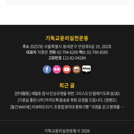
기독교윤리실천운동
주소
(02578) 서울특별시 동대문구 안암로6길 19, 202호
대표자
지형은
전화
02-794-6200
팩스
02-790-8585
고유번호
112-82-04284
최근 글
[연대활동] 세월호 참사 진상규명을 위한 그리스도인 월례기도회 (8/20)
[기윤실 좋은나무] 카카오톡 발송료 후원 요청을 드립니다. (정병오)
[월간 WAYVE] 리뷰파도타기: 조중접경지대 평화기행 “국경을 걷고 평화를 생
각하다” _ 105호
기독교윤리실천운동 © 2026