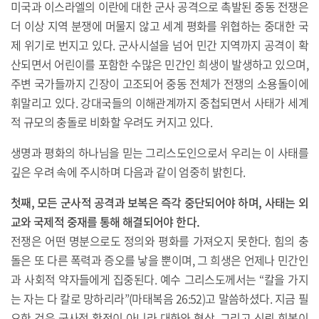
미국과 이스라엘의 이란에 대한 군사 공격으로 촉발된 중동 전쟁은
더 이상 지역 분쟁에 머물지 않고 세계 평화를 위협하는 중대한 국
제 위기로 번지고 있다. 군사시설을 넘어 민간 지역까지 공격이 확
산되면서 어린이를 포함한 수많은 민간인 희생이 발생하고 있으며,
주변 국가들까지 긴장이 고조되어 중동 전체가 전쟁의 소용돌이에
휘말리고 있다. 강대국들의 이해관계까지 중첩되면서 사태가 세계
적 규모의 충돌로 비화할 우려도 커지고 있다.
생명과 평화의 하나님을 믿는 그리스도인으로서 우리는 이 사태를
깊은 우려 속에 주시하며 다음과 같이 엄중히 밝힌다.
첫째, 모든 군사적 공격과 보복은 즉각 중단되어야 하며, 사태는 외
교와 국제적 중재를 통해 해결되어야 한다.
전쟁은 어떤 명분으로도 정의와 평화를 가져오지 못한다. 힘의 충
돌은 또 다른 폭력과 증오를 낳을 뿐이며, 그 희생은 언제나 민간인
과 사회적 약자들에게 집중된다. 예수 그리스도께서는 “칼을 가지
는 자는 다 칼로 망하리라”(마태복음 26:52)고 말씀하셨다. 지금 필
요한 것은 군사적 확전이 아니라 대화와 협상, 그리고 신뢰 회복이