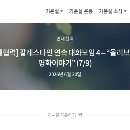
기윤실
기윤실 운동
기윤실 소식
연대협력
대협력] 팔레스타인 연속 대화모임 4 – “올리
평화이야기” (7/9)
2026년 6월 30일
게시물 공유하기