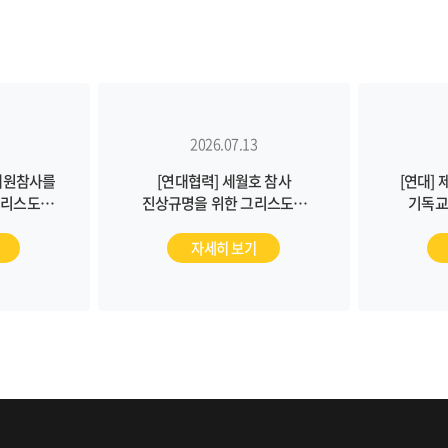
2026.07.13
이태원참사를
[연대협력] 세월호 참사
[연대] 
그리스도인
진상규명을 위한 그리스도인
기독교
3)
월례기도회 (7/16)
자세히 보기