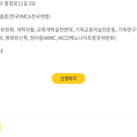
 충정로11길 20)
총장(한국YMCA전국연맹)
위원회, 개척자들, 교회개혁실천연대, 기독교윤리실천운동, 기독연
국, 평화와신학, 청어람ARMC, MCC(메노나이트중앙위원회)
대
신청하기