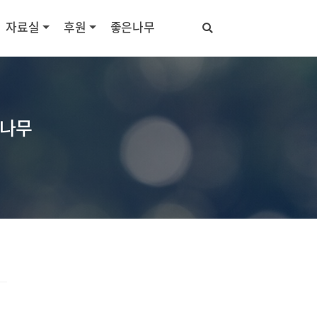
자료실
후원
좋은나무
브나무