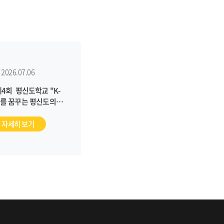
2026.07.06
제4회 평신도학교 "K-
를 꿈꾸는 평신도의
상상력"
자세히 보기