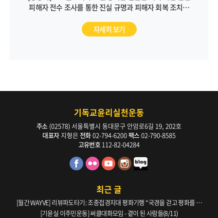
피해자 전수 조사를 통한 진실 규명과 피해자 회복 조치를
통해 근본적인 문제 해결에 나서야 합니다
자세히 보기
기독교윤리실천운동
주소
(02578) 서울특별시 동대문구 안암로6길 19, 202호
대표자
지형은
전화
02-794-6200
팩스
02-790-8585
고유번호
112-82-04284
최근 글
[월간 WAYVE] 리뷰파도타기: 조중접경지대 평화기행 “국경을 걷고 평화를 생
각하다” _ 105호
[기윤실 이주민운동] 써클대화모임 - 곁이 된 사람들(8/11)