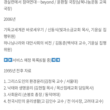
경실련에서 참여연대…beyond / 윤환철 국장(남북나눔운동 교육
국장)
2006년
기독교세계관 바로세우기 / 신동식(빛과소금교회 목사, 기윤실 집
행위원)
하나님나라와 대안사회의 비전 / 김동춘(백석대 교수, 기윤실 집행
위원)
서비스 예정 목록(6월 중)
1995년 전후 자료
1. 그리스도인의 환경윤리(김정욱 교수 / 서울대)
2. 낙태와 생명윤리 (김현철 목사 / 목산침례교회 담임목사)
3. 사회윤리 (손봉호 총장 / 동덕여대)
4. 천국시민의 윤리생활(고 김인수 교수 / 전 이사장, 고려대 교수)