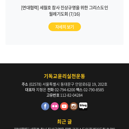
[연대협력] 세월호 참사 진상규명을 위한 그리스도인
월례기도회 (7/16)
자세히 보기
기독교윤리실천운동
주소
(02578) 서울특별시 동대문구 안암로6길 19, 202호
대표자
지형은
전화
02-794-6200
팩스
02-790-8585
고유번호
112-82-04284
최근 글