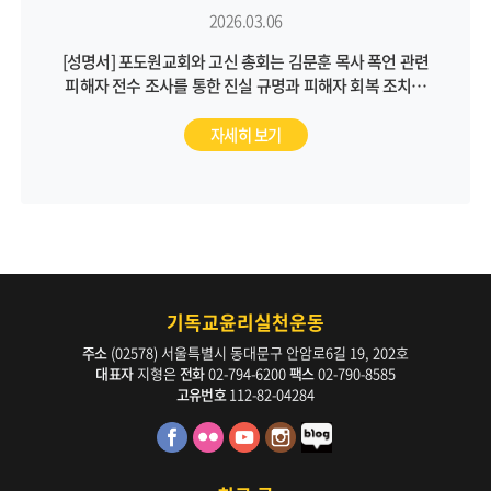
2026.03.06
[성명서] 포도원교회와 고신 총회는 김문훈 목사 폭언 관련
피해자 전수 조사를 통한 진실 규명과 피해자 회복 조치를
통해 근본적인 문제 해결에 나서야 합니다
자세히 보기
기독교윤리실천운동
주소
(02578) 서울특별시 동대문구 안암로6길 19, 202호
대표자
지형은
전화
02-794-6200
팩스
02-790-8585
고유번호
112-82-04284