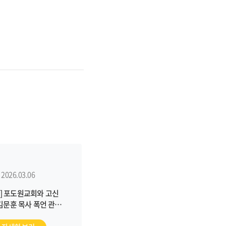
2026.03.06
] 포도원교회와 고신
김문훈 목사 폭언 관련
전수 조사를 통한 진실