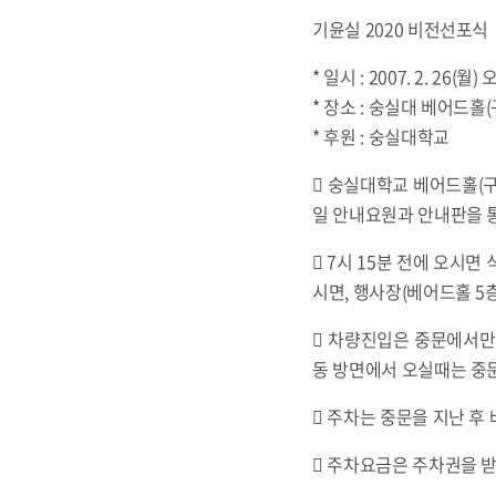
기윤실 2020 비전선포식
* 일시 : 2007. 2. 26(월) 
* 장소 : 숭실대 베어드홀
* 후원 : 숭실대학교
󰋮 숭실대학교 베어드홀(
일 안내요원과 안내판을 
󰋮 7시 15분 전에 오시
시면, 행사장(베어드홀 5
󰋮 차량진입은 중문에서
동 방면에서 오실때는 중
󰋮 주차는 중문을 지난 
󰋮 주차요금은 주차권을 