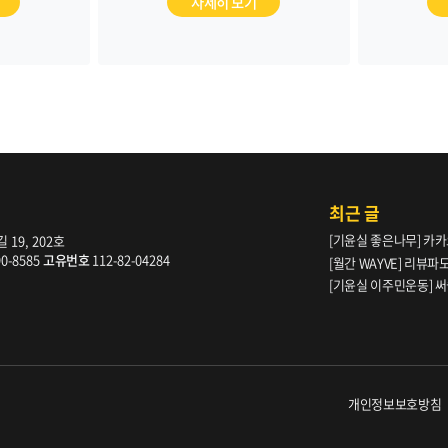
규명과 피
자세히 보기
근본적인
최근 글
[기윤실 좋은나무] 카카
19, 202호
90-8585
고유번호
112-82-04284
[월간 WAYVE] 리뷰
다” _ 105호
[기윤실 이주민운동] 써클
개인정보보호방침