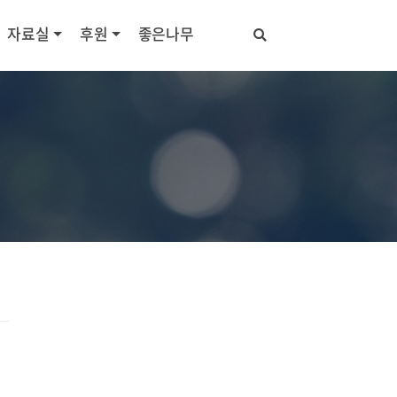
자료실
후원
좋은나무