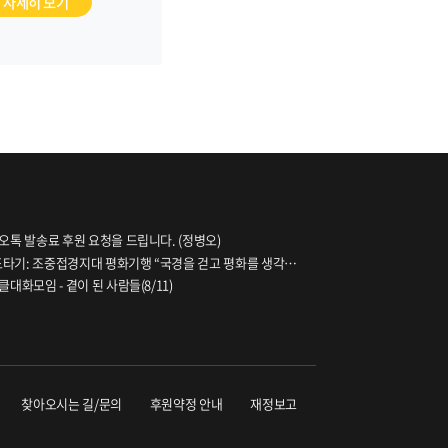
해자 회복 조치를 통해
자세히 보기
 문제 해결에 나서야
합니다
오톡 발송료 후원 요청을 드립니다. (정병오)
파도타기: 조중접경지대 평화기행 “국경을 걷고 평화를 생각하
대화모임 - 곁이 된 사람들(8/11)
찾아오시는 길/문의
후원약정 안내
재정보고