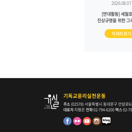
2026.08.07
[연대활동] 세월호
진상규명을 위한 그
월례기도회 (8/2
자세히 보기
기독교윤리실천운동
주소
(02578) 서울특별시 동대문구 안암로6길 
대표자
지형은
전화
02-794-6200
팩스
02-7