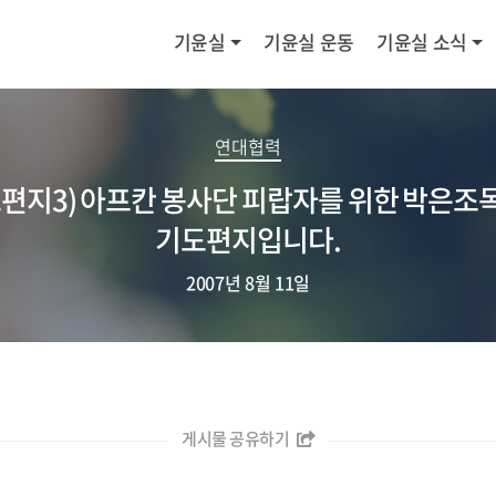
기윤실
기윤실 운동
기윤실 소식
연대협력
도편지3) 아프칸 봉사단 피랍자를 위한 박은조
기도편지입니다.
2007년 8월 11일
게시물 공유하기