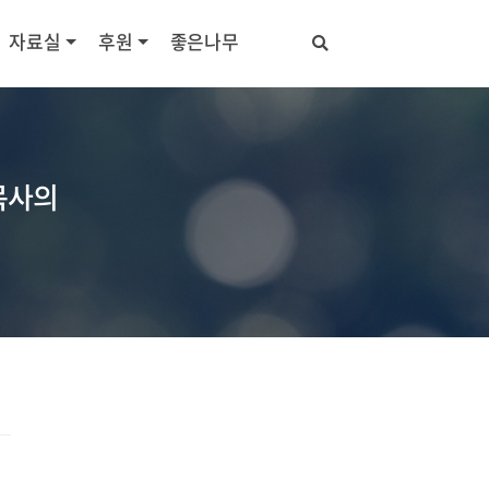
자료실
후원
좋은나무
목사의