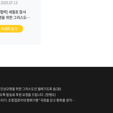
2026.07.13
협력] 세월호 참사
명을 위한 그리스도인
례기도회 (7/16)
자세히 보기
 진상규명을 위한 그리스도인 월례기도회 (8/20)
오톡 발송료 후원 요청을 드립니다. (정병오)
파도타기: 조중접경지대 평화기행 “국경을 걷고 평화를 생각하