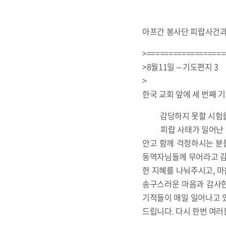
아프간 봉사단 피랍사건과
>==================
>8월11일 – 기도편지 3
>
한국 교회 앞에 세 번째 
감당하지 못할 시험을 
피랍 사태가 일어난 지 
안고 함께 걱정하시는 분들
동역자님들께 무어라고 감
한 지혜를 나눠주시고, 마
송구스러운 마음과 감사한
기적들이 매일 일어나고 
드립니다. 다시 한번 여러