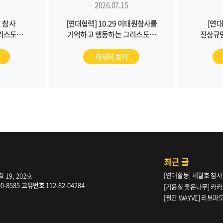
2026.07.15
 참사
[연대협력] 10.29 이태원참사를
[연대
리스도인
기억하고 행동하는 그리스도인
진상규
0)
월례기도회(7/23)
월
자세히 보기
최근 글
[연대활동] 세월호 참사
19, 202호
90-8585
고유번호
112-82-04284
[기윤실 좋은나무] 카카
[월간 WAYVE] 리뷰
다” _ 105호