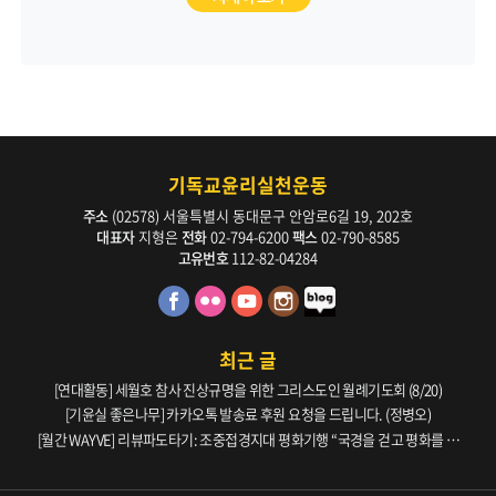
기독교윤리실천운동
주소
(02578) 서울특별시 동대문구 안암로6길 19, 202호
대표자
지형은
전화
02-794-6200
팩스
02-790-8585
고유번호
112-82-04284
최근 글
[연대활동] 세월호 참사 진상규명을 위한 그리스도인 월례기도회 (8/20)
[기윤실 좋은나무] 카카오톡 발송료 후원 요청을 드립니다. (정병오)
[월간 WAYVE] 리뷰파도타기: 조중접경지대 평화기행 “국경을 걷고 평화를 생
각하다” _ 105호