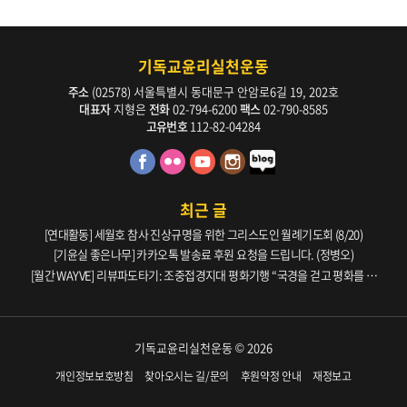
기독교윤리실천운동
주소
(02578) 서울특별시 동대문구 안암로6길 19, 202호
대표자
지형은
전화
02-794-6200
팩스
02-790-8585
고유번호
112-82-04284
최근 글
[연대활동] 세월호 참사 진상규명을 위한 그리스도인 월례기도회 (8/20)
[기윤실 좋은나무] 카카오톡 발송료 후원 요청을 드립니다. (정병오)
[월간 WAYVE] 리뷰파도타기: 조중접경지대 평화기행 “국경을 걷고 평화를 생
각하다” _ 105호
기독교윤리실천운동 © 2026
개인정보보호방침
찾아오시는 길/문의
후원약정 안내
재정보고