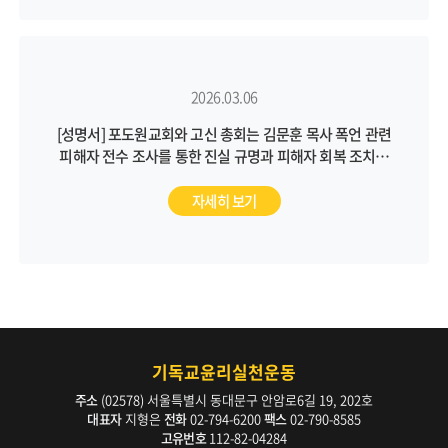
2026.03.06
[성명서] 포도원교회와 고신 총회는 김문훈 목사 폭언 관련
피해자 전수 조사를 통한 진실 규명과 피해자 회복 조치를
통해 근본적인 문제 해결에 나서야 합니다
자세히 보기
기독교윤리실천운동
주소
(02578) 서울특별시 동대문구 안암로6길 19, 202호
대표자
지형은
전화
02-794-6200
팩스
02-790-8585
고유번호
112-82-04284