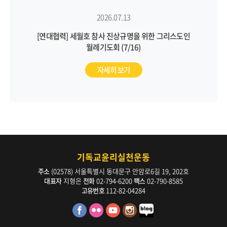
2026.07.13
[연대협력] 세월호 참사 진상규명을 위한 그리스도인
월례기도회 (7/16)
자세히 보기
기독교윤리실천운동
주소
(02578) 서울특별시 동대문구 안암로6길 19, 202호
대표자
지형은
전화
02-794-6200
팩스
02-790-8585
고유번호
112-82-04284