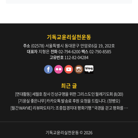
기독교윤리실천운동
주소
(02578) 서울특별시 동대문구 안암로6길 19, 202호
대표자
지형은
전화
02-794-6200
팩스
02-790-8585
고유번호
112-82-04284
최근 글
[연대활동] 세월호 참사 진상규명을 위한 그리스도인 월례기도회 (8/20)
[기윤실 좋은나무] 카카오톡 발송료 후원 요청을 드립니다. (정병오)
[월간 WAYVE] 리뷰파도타기: 조중접경지대 평화기행 “국경을 걷고 평화를 생
각하다” _ 105호
기독교윤리실천운동 © 2026