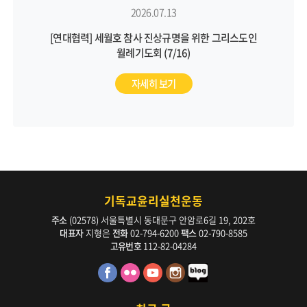
2026.07.13
[연대협력] 세월호 참사 진상규명을 위한 그리스도인
월례기도회 (7/16)
자세히 보기
기독교윤리실천운동
주소
(02578) 서울특별시 동대문구 안암로6길 19, 202호
대표자
지형은
전화
02-794-6200
팩스
02-790-8585
고유번호
112-82-04284