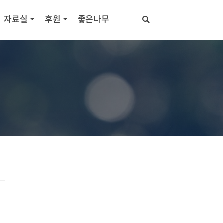
자료실
후원
좋은나무