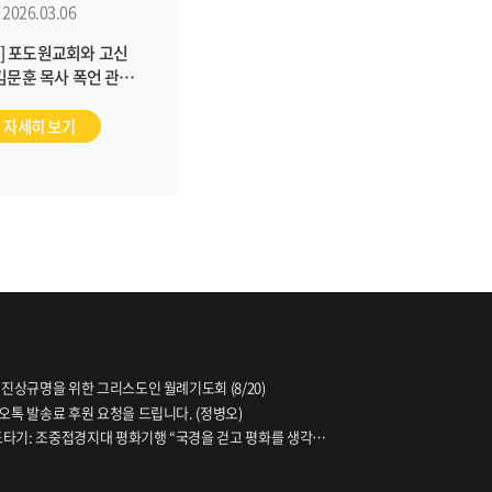
2026.03.06
] 포도원교회와 고신
김문훈 목사 폭언 관련
전수 조사를 통한 진실
해자 회복 조치를 통해
자세히 보기
 문제 해결에 나서야
합니다
 진상규명을 위한 그리스도인 월례기도회 (8/20)
오톡 발송료 후원 요청을 드립니다. (정병오)
파도타기: 조중접경지대 평화기행 “국경을 걷고 평화를 생각하