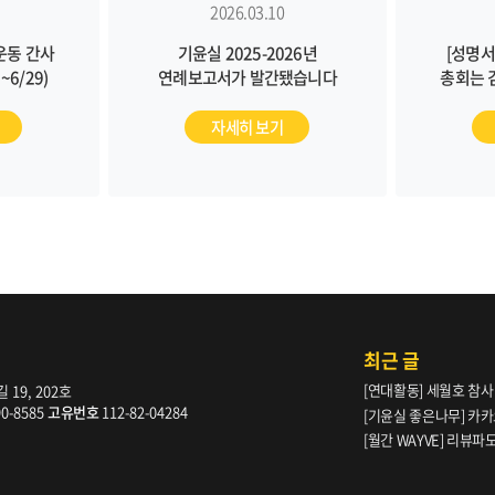
2026.03.10
운동 간사
기윤실 2025-2026년
[성명서
6/29)
연례보고서가 발간됐습니다
총회는 
피해자 
규명과 피
자세히 보기
근본적인
최근 글
[연대활동] 세월호 참사
19, 202호
90-8585
고유번호
112-82-04284
[기윤실 좋은나무] 카카
[월간 WAYVE] 리뷰
다” _ 105호