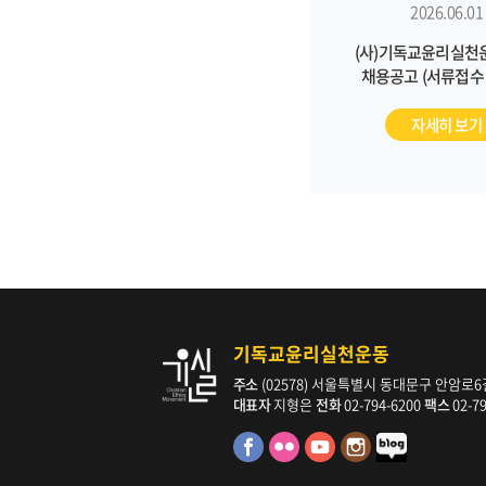
2026.06.01
(사)기독교윤리실천
채용공고 (서류접수 ~
자세히 보기
기독교윤리실천운동
주소
(02578) 서울특별시 동대문구 안암로6길 
대표자
지형은
전화
02-794-6200
팩스
02-7