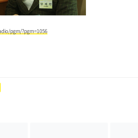
/radio/pgm/?pgm=1056