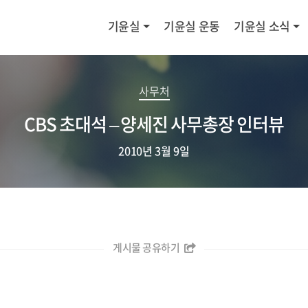
기윤실
기윤실 운동
기윤실 소식
사무처
CBS 초대석 – 양세진 사무총장 인터뷰
2010년 3월 9일
게시물 공유하기