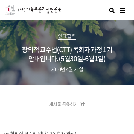
검색
연대협력
창의적 교수법(CTT) 목회자 과정 1기
안내입니다.(5월30일-6월1일)
2010년 4월 21일
게시물 공유하기
☞
창의적 교수법 안내문(목회자 과정)