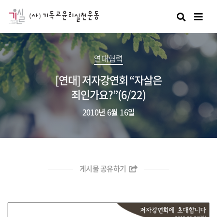
검색
연대협력
[연대] 저자강연회 “자살은
죄인가요?”(6/22)
2010년 6월 16일
게시물 공유하기