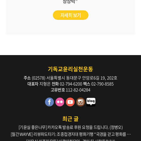
상상력"
자세히 보기
기독교윤리실천운동
주소
(02578) 서울특별시 동대문구 안암로6길 19, 202호
대표자
지형은
전화
02-794-6200
팩스
02-790-8585
고유번호
112-82-04284
최근 글
[기윤실 좋은나무] 카카오톡 발송료 후원 요청을 드립니다. (정병오)
[월간 WAYVE] 리뷰파도타기: 조중접경지대 평화기행 “국경을 걷고 평화를 생
각하다” _ 105호