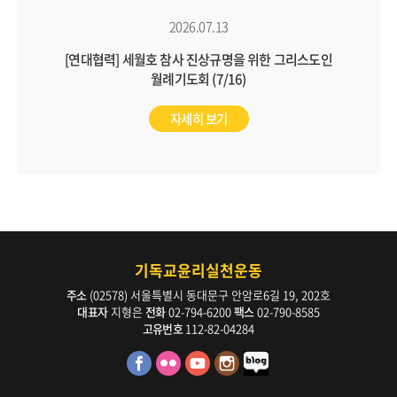
2026.07.13
[연대협력] 세월호 참사 진상규명을 위한 그리스도인
월례기도회 (7/16)
자세히 보기
기독교윤리실천운동
주소
(02578) 서울특별시 동대문구 안암로6길 19, 202호
대표자
지형은
전화
02-794-6200
팩스
02-790-8585
고유번호
112-82-04284