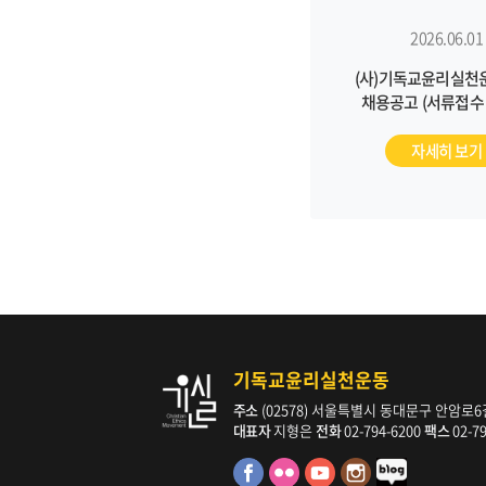
2026.06.01
(사)기독교윤리실천
채용공고 (서류접수 ~
자세히 보기
기독교윤리실천운동
주소
(02578) 서울특별시 동대문구 안암로6길 
대표자
지형은
전화
02-794-6200
팩스
02-7