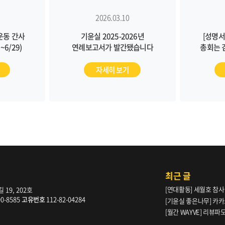
2026.03.10
운동 간사
기윤실 2025-2026년
[성명서
6/29)
연례보고서가 발간됐습니다
총회는 
피해자 
규명과 피
자세히 보기
근본적인
최근 글
[연대활동] 세월호 참사
19, 202호
90-8585
고유번호
112-82-04284
[기윤실 좋은나무] 카카
[월간 WAYVE] 리뷰
다” _ 105호