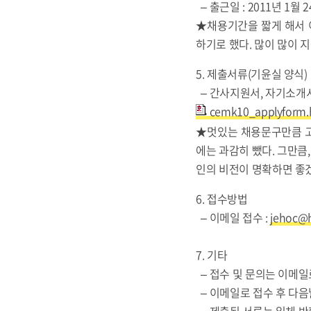
– 출근일 : 2011년 1월
★채용기간을 짧게 해서 이
하기로 했다. 많이 많이 
5. 제출서류(기윤실 양식)
– 간사지원서, 자기소개서
cemk10_applyform
★멋있는 채용문구만큼 고
에는 과감히 뺐다. 그만큼
인의 비전이 명확하면 좋
6. 접수방법
– 이메일 접수 :
jehoc@h
7. 기타
– 접수 및 문의는 이메일로
– 이메일로 접수 후 다
– 제출된 서류는 일체 반