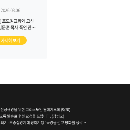
2026.03.06
] 포도원교회와 고신
김문훈 목사 폭언 관련
전수 조사를 통한 진실
해자 회복 조치를 통해
자세히 보기
 문제 해결에 나서야
합니다
 진상규명을 위한 그리스도인 월례기도회 (8/20)
오톡 발송료 후원 요청을 드립니다. (정병오)
파도타기: 조중접경지대 평화기행 “국경을 걷고 평화를 생각하