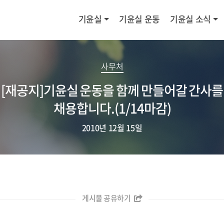
기윤실
기윤실 운동
기윤실 소식
사무처
[재공지]기윤실 운동을 함께 만들어갈 간사를
채용합니다.(1/14마감)
2010년 12월 15일
게시물 공유하기