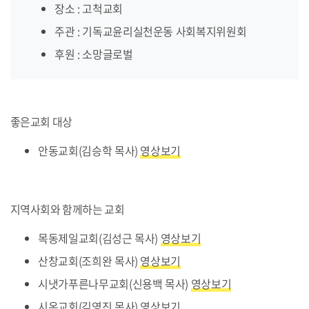
장소 : 고척교회
주관 : 기독교윤리실천운동 사회복지위원회
후원 : 소망글로벌
좋은교회 대상
안동교회(김승학 목사)
영상보기
지역사회와 함께하는 교회
목동제일교회(김성근 목사)
영상보기
산창교회(조희완 목사)
영상보기
시냇가푸른나무교회(신용백 목사)
영상보기
시온교회(김영진 목사)
영상보기