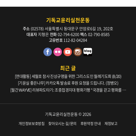
기독교윤리실천운동
주소
(02578) 서울특별시 동대문구 안암로6길 19, 202호
대표자
지형은
전화
02-794-6200
팩스
02-790-8585
고유번호
112-82-04284
최근 글
[연대활동] 세월호 참사 진상규명을 위한 그리스도인 월례기도회 (8/20)
[기윤실 좋은나무] 카카오톡 발송료 후원 요청을 드립니다. (정병오)
[월간 WAYVE] 리뷰파도타기: 조중접경지대 평화기행 “국경을 걷고 평화를 생
각하다” _ 105호
기독교윤리실천운동 © 2026
개인정보보호방침
찾아오시는 길/문의
후원약정 안내
재정보고