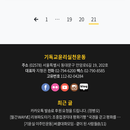
1
…
19
20
21
기독교윤리실천운동
주소
(02578) 서울특별시 동대문구 안암로6길 19, 202호
대표자
지형은
전화
02-794-6200
팩스
02-790-8585
고유번호
112-82-04284
최근 글
카카오톡 발송료 후원 요청을 드립니다. (정병오)
[월간 WAYVE] 리뷰파도타기: 조중접경지대 평화기행 “국경을 걷고 평화를 생
각하다” _ 105호
[기윤실 이주민운동] 써클대화모임 - 곁이 된 사람들(8/11)