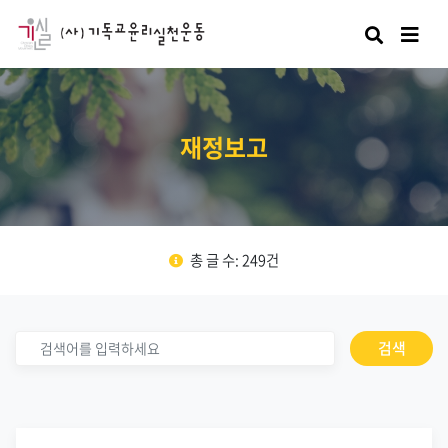
검색
재정보고
총 글 수: 249건
검색