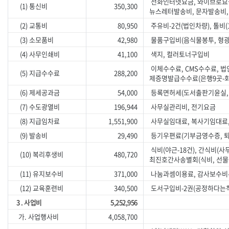
전화인터넷요금, 와이브로요
(1) 통신비
350,300
뉴스레터발송비, 문자발송비
(2) 교통비
80,950
주유비-2건(법인차량), 톨비(
(3) 소모품비
42,980
물품구입비(음식물봉투, 형광등
(4) 사무인쇄비
41,100
색지, 컬러토너구입비
이체수수료, CMS수수료, 법
(5) 지급수수료
288,200
제증명발급수수료(은행9곳-
(6) 제세공과금
54,000
등록면허세(도서출판기윤실,
(7) 수도광열비
196,944
사무실관리비, 전기요금
(8) 지급임차료
1,551,900
사무실임대료, 복사기임대료
(9) 발송비
29,490
등기우편료(기부금영수증, 
식비(야근-18건), 간식비(사
(10) 복리후생비
480,720
최진호간사송별회(식비, 선물
(11) 유지보수비
371,000
나눔과셈이용료, 감사보수비-
(12) 교육훈련비
340,500
도서구입비-2권(공정하다는착
3 . 사업비
5,252,956
가. 사업행사비
4,058,700