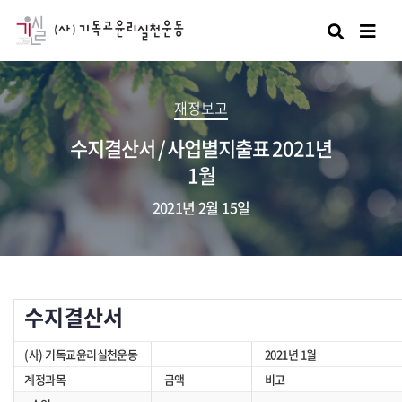
검색
재정보고
수지결산서 / 사업별지출표 2021년
1월
2021년 2월 15일
수지결산서
(사) 기독교윤리실천운동
2021년 1월
계정과목
금액
비고