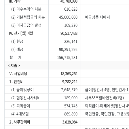
Ⅲ. 기타
45,780,098
(1) 미수수익의 처분
610,828
(2) 기본적립금의 처분
45,000,000
예금상품 재예치
(3) 미지급금의 발생
169,270
Ⅳ. 전기(월)이월
90,517,433
(1) 현금
226,141
(2) 예금
90,291,292
합 계
156,715,231
< 지출 >
Ⅴ. 사업비용
18,363,254
1 . 인건비
9,282,214
(1) 급여및상여
7,648,579
급여(정간사 4명, 인턴간사 1
(2) 협동간사사례비
189,000
사무보조알바인건비(1명)
(3) 퇴직급여
574,745
퇴직급여-미래에셋(정간사 4
(4) 4대보험
869,890
국민연금, 국민건강, 고용보
2 . 사무관리비
3,828,084