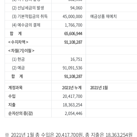
(2) 선납세금의 발생
94,060
(3) 기본적립금의 취득
45,000,000
예금상품 재예치
(4) 예수금의 결제
1,766,700
합 계
65,606,944
< 수지차액 >
91,108,287
< 차월(기)이월 >
(1) 현금
16,751
(2) 예금
91,091,536
합 계
91,108,287
계정과목
2021년 누계
2021년 1월
수입
20,417,700
2
지출
18,363,254
1
순자산의 증(감)
2,054,446
※ 2021년 1월 총 수입은 20,417,700원, 총 지출은 18,363,254원