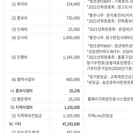
*청년센터WAY : 기획회의
(1) 회의비
154,400
*2021년회원총회 : 참고
*좋은나무 : 문자충전비(카
(2) 홍보비
730,000
*2021년회원총회 : 전화홍보
(3) 인쇄비
25,000
*2021년회원총회 : 운임비(
(4) 강사비
1,600,000
*좋은나무: 원고편집사례비(1건
*청년센터WAY : 청년재무상
*상담센터위드WITH : 상담비(
(5) 진행비
1,149,300
*2021년회원총회 : 물품구
등기우편료(공동대표임명장-조
기프티콘구입비(2020년기
*정기분담금 : 교회재정건강
(6) 협력사업비
400,000
*분담금 : 송강호박사탄원운
나. 홍보사업비
29,256
(1) 웹운영비
29,256
홈페이지회원인증시스템운영비(
다. 지역사업비
1,165,000
(1) 지역회비전달금
1,165,000
지역cms전달금
Ⅵ. 기타
47,243,690
(1) 미수금의 발생
382,930