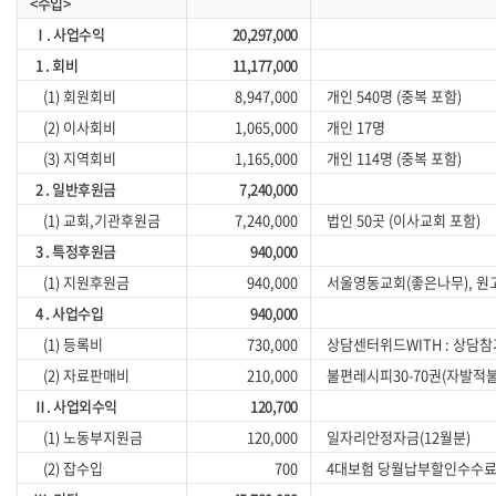
<수입>
Ⅰ. 사업수익
20,297,000
1 . 회비
11,177,000
(1) 회원회비
8,947,000
개인 540명 (중복 포함)
(2) 이사회비
1,065,000
개인 17명
(3) 지역회비
1,165,000
개인 114명 (중복 포함)
2 . 일반후원금
7,240,000
(1) 교회,기관후원금
7,240,000
법인 50곳 (이사교회 포함)
3 . 특정후원금
940,000
(1) 지원후원금
940,000
서울영동교회(좋은나무), 원고
4 . 사업수입
940,000
(1) 등록비
730,000
상담센터위드WITH : 상담참
(2) 자료판매비
210,000
불편레시피30-70권(자발적
Ⅱ. 사업외수익
120,700
(1) 노동부지원금
120,000
일자리안정자금(12월분)
(2) 잡수입
700
4대보험 당월납부할인수수료