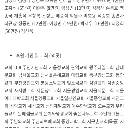
남성태 김성기 정경숙 조옥현 강다엘 익명후원자(299) (5만5천원)
조흥식 (6만원) 이준복 (8만원) 임성빈 (10만원) 김경래 손봉호 백
종국 채홍석 우창록 조성돈 배종석 박원주 박호용 석종호 송연자
최규창 장동민 (12만원) 이상민 (15만원) 박제우 (16만원) 최정희
(50만원) 김신욱
후원 기관 및 교회 (50곳)
교회 |100주년기념교회 가음정교회 관악교회 광주다일교회 남대
문교회 남서울교회 남서울은혜교회 대림교회 동부광성교회 동안
교회 부천평안교회 분당소망교회 빛소금교회 삼일교회 삼일중앙
교회 새사랑교회 서문장로교회 서울광염교회 서울서문교회 서울
여대대학교회 서울영동교회 서울일본인교회 서울중앙교회 서진교
회 성암교회 세신교회 신림제일교회 예수향남교회 오륜교회 우리
들교회 은혜샘물교회 은혜와영광교회 좋은나무교회 주날개그늘교
회 주님의교회 주님의보배교회 중앙대학교회 지구촌교회(목동) 지