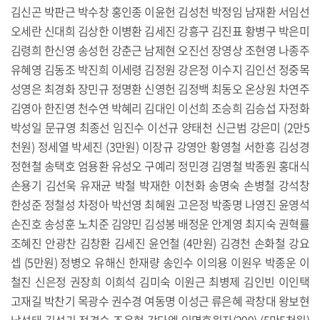
김신곤 박판근 박수창 홍인종 이윤헌 김성천 박정임 남재환 서임선
오세란 신대희 김상한 이병환 김세진 강흥구 김진표 황병구 박은미
김령희 한신영 송성헌 강춘근 남제현 오진선 장영상 조현영 나종주
유혜영 김동조 박진희 이세령 김정원 강은정 이수지 김인선 정중목
성영은 최경화 장민규 정명환 신영헌 김정백 최동오 온상원 차연주
김영아 한진영 천수연 박혜리 김대인 이선희 조승희 김승섭 자정화
박성일 문규영 최종선 임진수 이선규 양태천 신근범 강은미 (2만5
천원) 정세열 박세진 (3만원) 이장규 강영안 황영철 서한흥 김성경
정현철 송택호 엄용환 유성오 구예리 정민경 김영철 박종원 홍대식
손용기 김선욱 유재균 박철 박재한 이천화 송명숙 손병철 강석창
한성준 정철성 차정아 박선영 최혜원 고은정 박종명 나영진 윤영석
손진호 송성훈 노치준 김양민 김성봉 배정운 안계영 최지숙 권혁률
조혜진 안광찬 김창환 김세진 윤언철 (4만원) 김경천 손화철 강요
셉 (5만원) 정병오 유해신 한재량 송인수 이의용 이원우 박종운 이
철진 신은정 권장희 이희석 김미숙 이원근 최병제 김인빈 이인택
고재길 박찬기 목광수 권수경 여동명 이성근 류은혜 곽창대 왕보현