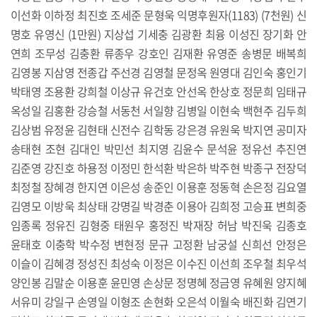
이선화 이하정 최진호 조세준 문형욱 익명후원자(1183) (7천원) 신
명호 유영신 (1만원) 지상섭 기세충 김광환 최융 이성진 장기화 안
연희 조무성 김충환 류종우 강호인 김재환 유영준 송병문 배복희
김영봉 지삼영 전종갑 주선경 김영철 문정옥 원영대 김인숙 홍인기
박태영 조용환 강희철 이상규 유건호 안선옥 한상호 정문희 임태규
옥성일 김홍환 강승철 서동천 서일향 김병일 이현숙 백현주 김두희
김상범 유정윤 김현태 신전수 김학동 강은경 유원욱 박지연 공미자
송태현 조현 김대인 박민선 최지영 김윤수 문석윤 정유선 추진연
김준영 강진호 하용정 이정민 한석환 박은하 박주현 박종구 전장덕
최정철 장혜경 한지연 이은성 송준인 이용훈 정동혁 손은정 김요열
김영모 이방욱 최상태 강명길 박경춘 이용아 김희정 고승표 변희중
임종록 정유진 김형중 태원우 홍정진 박재장 허남 박진욱 김종호
윤태호 이충학 박수정 변현정 문규 고정환 남궁설 신희선 안정은
이슬이 김혜경 정성진 최성숙 이정은 이수진 이선희 조우철 최우석
양인봉 김말순 이용훈 윤민영 손상문 정명혜 정금영 유혜원 양지혜
서유미 강일구 손영일 이형조 손현화 오은석 이월숙 배진화 김연기