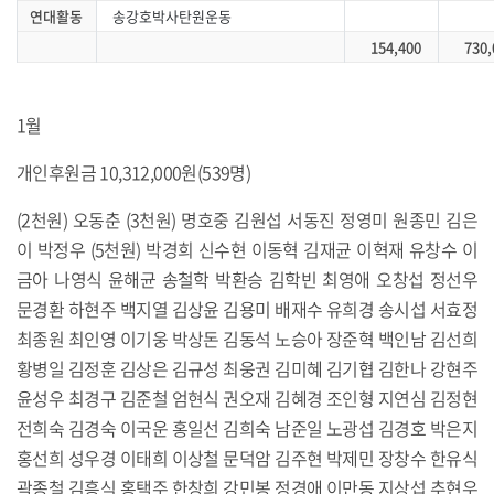
연대활동
송강호박사탄원운동
154,400
730,
1월
개인후원금 10,312,000원(539명)
(2천원) 오동춘 (3천원) 명호중 김원섭 서동진 정영미 원종민 김은
이 박정우 (5천원) 박경희 신수현 이동혁 김재균 이혁재 유창수 이
금아 나영식 윤해균 송철학 박환승 김학빈 최영애 오창섭 정선우
문경환 하현주 백지열 김상윤 김용미 배재수 유희경 송시섭 서효정
최종원 최인영 이기웅 박상돈 김동석 노승아 장준혁 백인남 김선희
황병일 김정훈 김상은 김규성 최웅권 김미혜 김기협 김한나 강현주
윤성우 최경구 김준철 엄현식 권오재 김혜경 조인형 지연심 김정현
전희숙 김경숙 이국운 홍일선 김희숙 남준일 노광섭 김경호 박은지
홍선희 성우경 이태희 이상철 문덕암 김주현 박제민 장창수 한유식
곽종철 김흥식 홍택주 한창희 강민봉 정경애 이만동 지상섭 추현우