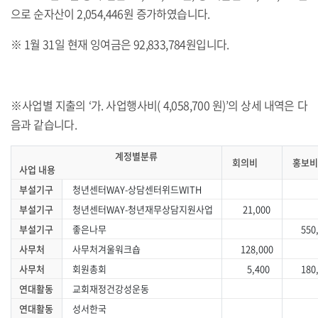
으로 순자산이 2,054,446원 증가하였습니다.
※ 1월 31일 현재 잉여금은 92,833,784원입니다.
※사업별 지출의 ‘가. 사업행사비( 4,058,700 원)’의 상세 내역은 다
음과 같습니다.
계정별분류
회의비
홍보
사업 내용
부설기구
청년센터WAY-상담센터위드WITH
부설기구
청년센터WAY-청년재무상담지원사업
21,000
부설기구
좋은나무
550,
사무처
사무처겨울워크숍
128,000
사무처
회원총회
5,400
180,
연대활동
교회재정건강성운동
연대활동
성서한국