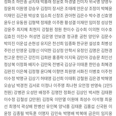
정화조 하만종 공지태 박홍래 정윤호 하경열 진미자 위국명 양영두
장윤희 이원영 강승우 김정미 장서은 조태례 안은상 조정미 박혜윤
이재민 김근원 박상호 임소희 신창조 권아현 김은수 박수경 신효영
윤두선 유동원 김형택 정재훈 이주환 황성결 이재만 임미정 성상현
강윤주 최지혜 최현지 강철원 정원 한이수 김수희 이의현 이수호
김효진 이진수 허성연 김은영 안보경 정규훈 공헌 양민우 김문수
박의진 이운섭 손현성 유지은 천선희 임종화 한규완 설성호 최병성
주민선 민영운 김형신 이덕한 김상정 안학서 유정인 김명은 김현경
천고운 한민근 강진미 김희완 홍종락 이지욱 김민아 강승문 최인선
정상복 이정화 배지수 김만옥 전병국 김상규 이태훈 한민승 최혜경
김완진 이은혜 김정형 윤다혜 이향연 최원영 서화진 이병호 이주헌
이수정 박명규 김상기 허태영 김선희 이태휘 강철원 김은경 박해영
오승남 박경천 김서로 이정나 이주영 최나현 오언정 반영숙 (1만5
천원) 강병관 오성만 배정주 김명찬 정화선 김상인 박서현 김태환
이수정 김철성 (2만원) 김정욱 이만열 이원애 최성수 이석형 최윤
선 최영석 곽상배 한병선 유인복 양낙흥 김태훈 김홍섭 신국원 이
윤정 김종필 박득훈 이명자 김민숙 박명배 박복애 금은미 임지웅