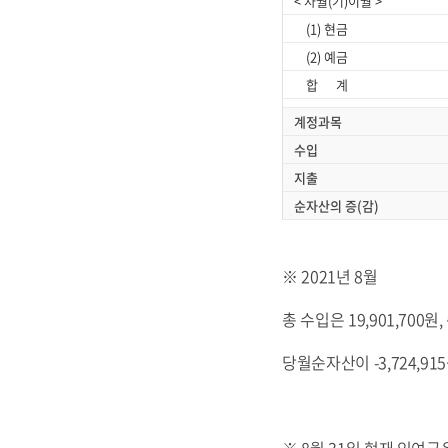
< 차월(기)이월 >
(1) 현금
(2) 예금
합 계
계정과목
수입
지출
순자산의 증(감)
※ 2021년 8월
총 수입은 19,901,700원
당월순자산이 -3,724,9