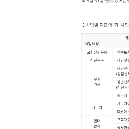
※ 8월 31일 현재 잉여금은
※사업별 지출의 ‘가. 사업
계정별
사업 내용
교회신뢰운동
연속토론
청년운동
청년잇
청년센터
(상담센터
부설
청년센터
기구
(청년재
좋은나
사무처
사무처
회원예
교회재
연대
활동
성서한