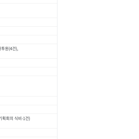
투원(4건),
획회의 식비-1건)