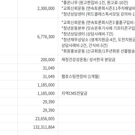
*좋은나무 (원고편집비-1건, 원고료-10건)
2,300,000
*교회신뢰운동 (연속토론회시즌3 1주차패널비-
*청년상담센터 (위드클레스독서모임 강의비-1
*교회신뢰운동 (연속토론회시즌3 물품구입비-1
*청년운동본부 (잇슈온후기사례 기프티콘구입-
*청년상담센터 (상담사례비-7건)
6,776,300
*청년재무상담소 (생계지원금-4건, 도전지원금
상담사례비-2건, 간식비-5건)
*회원홍보운동 (신규회원/1주년회원 선물발송
200,000
재정건강성운동/ 성서한국 분담금
31,049
31,049
웹호스팅연장비 (1개월)
1,185,000
1,185,000
지역CMS전달금
29,390
29,390
23,656,005
132,311,864