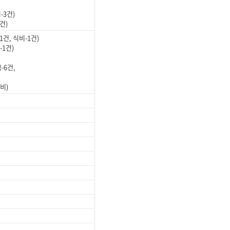
3건)
건)
건, 식비-1건)
1건)
-6건,
비)