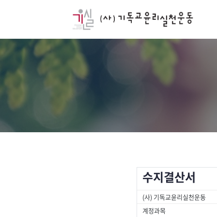
수지결산서
(사) 기독교윤리실천운동
계정과목