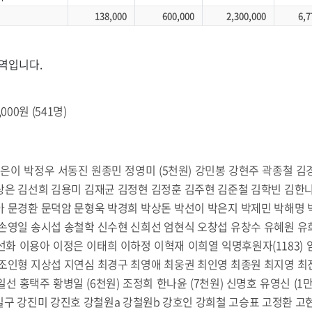
138,000
600,000
2,300,000
6,7
내역입니다.
000원 (541명)
) 김은이 박정우 서동진 원종민 정영미 (5천원) 강민봉 강현주 곽종철 
상은 김선희 김용미 김재균 김정현 김정훈 김주현 김준철 김학빈 김한나
아 문경환 문덕암 문형욱 박경희 박상돈 박선이 박은지 박제민 박해명 
 손영일 송시섭 송철학 신수현 신희선 엄현식 오창섭 유창수 유혜원 유
화 이용아 이정은 이태희 이하정 이혁재 이희열 익명후원자(1183)
 조인형 지상섭 지연심 최경구 최영애 최웅권 최인영 최종원 최지영 최
선 홍택주 황병일 (6천원) 조정희 한나윤 (7천원) 신명호 유영신 (1
구 강진미 강진호 강철원a 강철원b 강호인 강희철 고승표 고정환 고