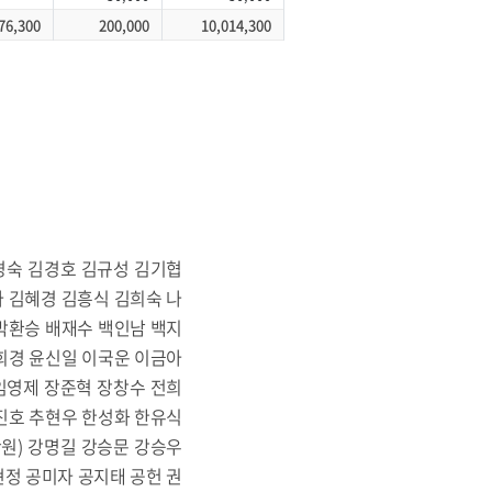
76,300
200,000
10,014,300
김경숙 김경호 김규성 김기협
 김혜경 김흥식 김희숙 나
박환승 배재수 백인남 백지
희경 윤신일 이국운 이금아
 임영제 장준혁 장창수 전희
진호 추현우 한성화 한유식
만원) 강명길 강승문 강승우
현정 공미자 공지태 공헌 권