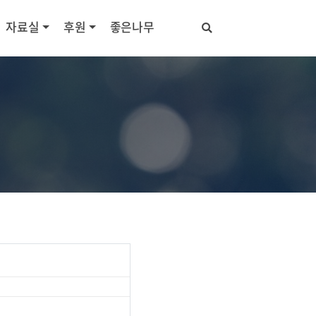
자료실
후원
좋은나무