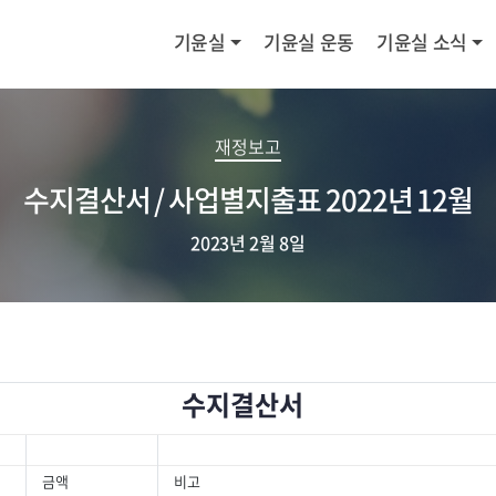
기윤실
기윤실 운동
기윤실 소식
재정보고
수지결산서 / 사업별지출표 2022년 12월
2023년 2월 8일
수지결산서
금액
비고