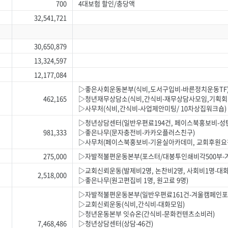
700
4대보험 할인/충당액
32,541,721
30,650,879
13,324,597
12,177,084
▷좋은사회운동본부(식비,도서구입비-바른정치운동TF
462,165
▷청년재무상담소(식비,간식비-재무상담사모임,기획회
▷사무처(식비,간식비-사업제안미팅/ 10차상집워크숍)
▷청년상담센터(일반우편료194건, 페이스북홍보비-성
981,333
▷좋은나무(문자충전비-카카오플러스친구)
▷사무처(페이스북홍보비-기윤실아카데미, 교회후원요
275,000
▷자발적불편운동본부(포스터/대봉투인쇄비각500부-
▷교회신뢰운동(발제비2명, 논찬비2명, 사회비1명-대
2,518,000
▷좋은나무(원고편집비 1명, 원고료 9명)
▷자발적불편운동본부(일반우편료161건-겨울캠페인포
▷교회신뢰운동(식비,간식비-대화모임)
▷청년운동본부 잇슈온(간식비-문화컨텐츠소비러)
7,468,486
▷청년상담센터(상담-46건)