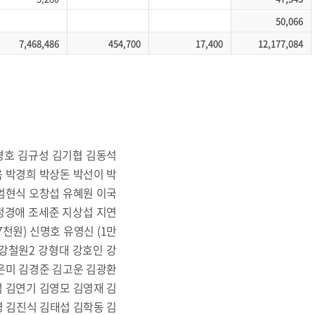
50,066
7,468,486
454,700
17,400
12,177,084
김경호 김규성 김기협 김동석
 박경희 박상돈 박선이 박
엄현식 오창섭 유혜원 이국
정경애 조세준 지상섭 지연
천원) 신명호 유영신 (1만
 강철원2 강형대 강호인 강
은미 김경준 김고운 김광환
 김연기 김영모 김영재 김
영 김진식 김태섭 김학동 김