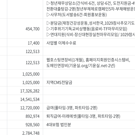
▷청년재무상담소(간식비-6건, 상담-6건, 도전지원금-4
전환대출탕감-2명(청년부채제로캠페인5차-부채해방운
▷사무처(도서발송6건-회원홍보운동)
▷분담금(재정건강성운동,성서한국,1029참사추모기도
454,700
▷기후위기기독교비상행동(음료비-TF마무리모임)
▷연대지원(식비-장신대현장실천마무리모임/ 1029참
17,400
사업별 이체수수료
122,513
웹호스팅연장비(1개월), 홈페이지회원인증시스템비,
122,513
도메인연장비(기윤실.org/기윤실.net-2년)
1,025,000
1,025,000
지역CMS전달금
17,326,282
14,541,534
12,720,000
급여(풀타임-3명, 파트타임-2명)
892,974
퇴직급여-미래에셋(풀타임-3명, 파트타임-2명)
928,560
4대보험 법인분
2,784,748