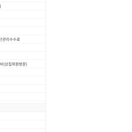
비
자산관리수수료
음료비(상집위원방문)