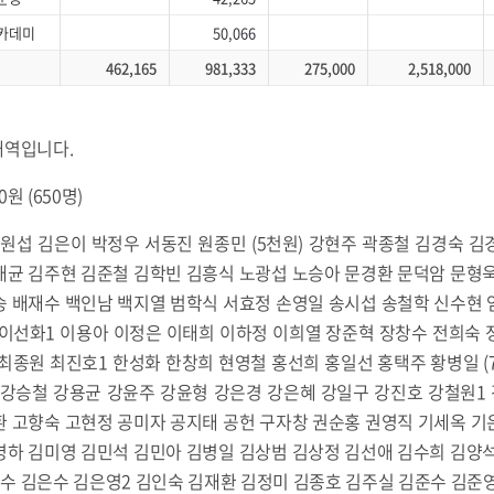
카데미
50,066
462,165
981,333
275,000
2,518,000
 내역입니다.
0원 (650명)
) 김원섭 김은이 박정우 서동진 원종민 (5천원) 강현주 곽종철 김경숙 
재균 김주현 김준철 김학빈 김흥식 노광섭 노승아 문경환 문덕암 문형욱
승 배재수 백인남 백지열 범학식 서효정 손영일 송시섭 송철학 신수현 
 이선화1 이용아 이정은 이태희 이하정 이희열 장준혁 장창수 전희숙 
최종원 최진호1 한성화 한창희 현영철 홍선희 홍일선 홍택주 황병일 (7
강민주 강승철 강용균 강윤주 강윤형 강은경 강은혜 강일구 강진호 강철원1
환 고향숙 고현정 공미자 공지태 공헌 구자창 권순홍 권영직 기세옥 기
명하 김미영 김민석 김민아 김병일 김상범 김상정 김선애 김수희 김양석
수 김은수 김은영2 김인숙 김재환 김정미 김종호 김주실 김준수 김준