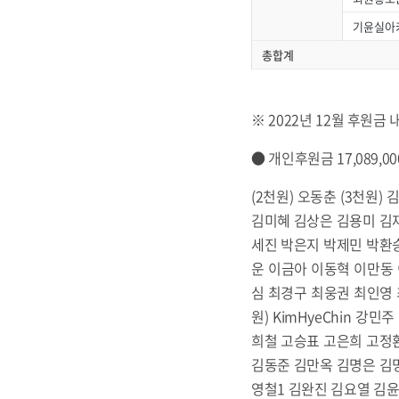
기윤실아
총합계
※ 2022년 12월 후원금
● 개인후원금 17,089,00
(2천원) 오동춘 (3천원
김미혜 김상은 김용미 김
세진 박은지 박제민 박환
운 이금아 이동혁 이만동
심 최경구 최웅권 최인영 
원) KimHyeChin 
희철 고승표 고은희 고정
김동준 김만옥 김명은 김
영철1 김완진 김요열 김윤