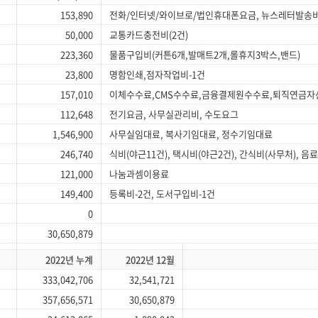
153,890
전화/인터넷/와이브로/법인휴대폰요금, 뉴스레터발송
50,000
교통카드충전비(2건)
223,360
물품구입비(커튼6개,발매트2개,롤휴지3박스,밴드)
23,800
명함인쇄,점자작업비-1건
157,010
이체수수료,CMS수수료,금융결제원수수료,퇴직연금
112,648
전기요금, 사무실관리비, 수도요그
1,546,900
사무실임대료, 복사기임대료, 정수기임대료
246,740
식비(야근11건), 택시비(야근2건), 간식비(사무처), 
121,000
나눔과셈이용료
149,400
등록비-2건, 도서구입비-1건
0
30,650,879
2022년 누계
2022년 12월
333,042,706
32,541,721
357,656,571
30,650,879