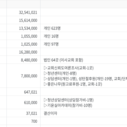
32,541,021
15,614,000
13,534,000
개인 623명
1,055,000
개인 16명
1,025,000
개인 97명
16,280,000
8,480,000
법인 64곳 (이사교회 포함)
▷교회신뢰도여론조사(교회-1곳)
▷청년센터(개인-8명)
7,800,000
▷상담센터(개인-1명), 성탄절후원(개인-19명, 교회/단체
▷좋은나무(원고료후원-1명, 교회-1곳)
647,021
▷청년상담센터(상담참가비-1명)
610,000
▷기윤실아카데미(참가비-10명)
37,021
결산이자
700