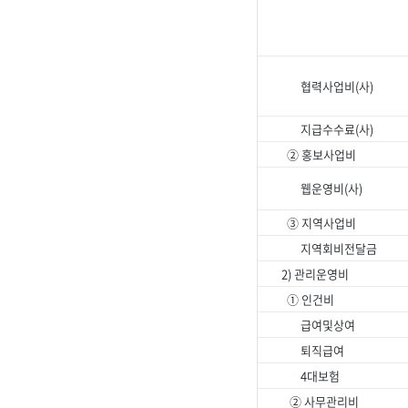
협력사업비(사)
지급수수료(사)
② 홍보사업비
웹운영비(사)
③ 지역사업비
지역회비전달금
2) 관리운영비
① 인건비
급여및상여
퇴직급여
4대보험
② 사무관리비