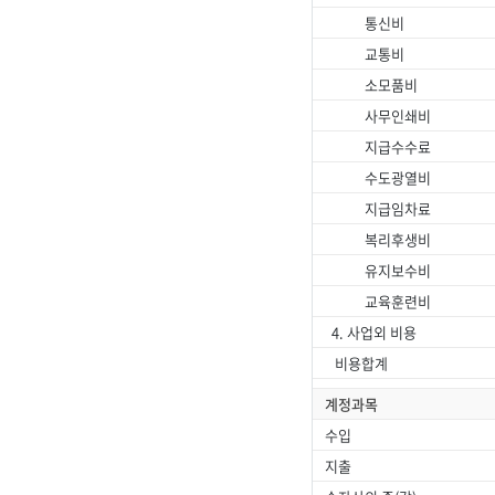
통신비
교통비
소모품비
사무인쇄비
지급수수료
수도광열비
지급임차료
복리후생비
유지보수비
교육훈련비
4. 사업외 비용
비용합계
계정과목
수입
지출