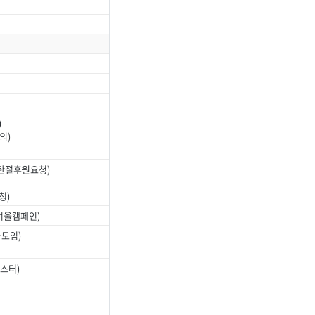
)
의)
탄절후원요청)
청)
겨울캠페인)
화모임)
스터)