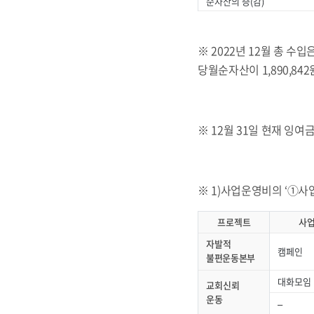
순자산의 증(감)
※ 2022년 12월 총 수입은 
당월순자산이 1,890,84
※ 12월 31일 현재 잉여금
※ 1)사업운영비의 ‘①사업
프로젝트
사
자발적
캠페인
불편운동본부
대화모임
교회신뢰
운동
–