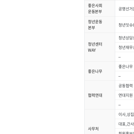
좋은사회
공명선거
운동본부
청년운동
청년잇슈
본부
청년상담
청년센터
청년재무
WAY
–
좋은나무
좋은나무
–
공동협력
협력연대
연대지원
–
이사,상
대표,간
사무처
회원홍보