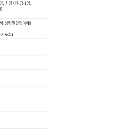
명, 희망지원금-1명,
동)
회,성탄절연합예배)
사기도회)