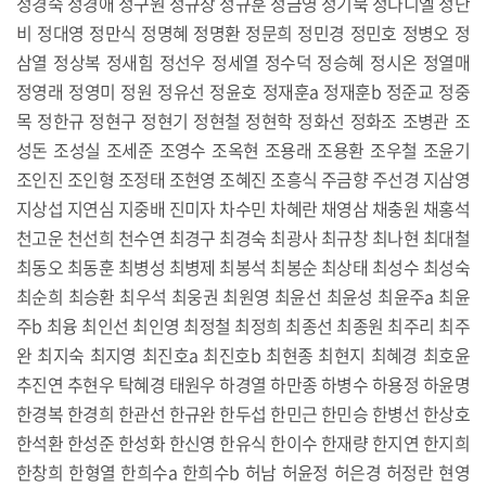
정경숙 정경애 정구원 정규장 정규훈 정금영 정기묵 정다니엘 정단
비 정대영 정만식 정명혜 정명환 정문희 정민경 정민호 정병오 정
삼열 정상복 정새힘 정선우 정세열 정수덕 정승혜 정시온 정열매
정영래 정영미 정원 정유선 정윤호 정재훈a 정재훈b 정준교 정중
목 정한규 정현구 정현기 정현철 정현학 정화선 정화조 조병관 조
성돈 조성실 조세준 조영수 조옥현 조용래 조용환 조우철 조윤기
조인진 조인형 조정태 조현영 조혜진 조흥식 주금향 주선경 지삼영
지상섭 지연심 지중배 진미자 차수민 차혜란 채영삼 채충원 채홍석
천고운 천선희 천수연 최경구 최경숙 최광사 최규창 최나현 최대철
최동오 최동훈 최병성 최병제 최봉석 최봉순 최상태 최성수 최성숙
최순희 최승환 최우석 최웅권 최원영 최윤선 최윤성 최윤주a 최윤
주b 최융 최인선 최인영 최정철 최정희 최종선 최종원 최주리 최주
완 최지숙 최지영 최진호a 최진호b 최현종 최현지 최혜경 최호윤
추진연 추현우 탁혜경 태원우 하경열 하만종 하병수 하용정 하윤명
한경복 한경희 한관선 한규완 한두섭 한민근 한민승 한병선 한상호
한석환 한성준 한성화 한신영 한유식 한이수 한재량 한지연 한지희
한창희 한형열 한희수a 한희수b 허남 허윤정 허은경 허정란 현영