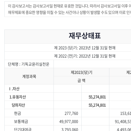
이 감사보고서는 감사보고서일 현재로 유효한 것입니다. 따라서 감사보고서일 이후 
재무제표에 중요한 영향을 미칠 수 있는 사건이나 상황이 발생할 수도 있으며 이로 인
재무상태표
제 2023 (당)기: 2023년 12월 31일 현재
제 2022 (전)기: 2022년 12월 31일 현재
단체명 : 기독교윤리실천운
제2023(당)기
제2
계정과목
금 액
Ⅰ.자산
1.유동자산
55,274,801
당좌자산
55,274,801
현금
277,760
153,6
보통예금
49,977,000
91,408,5
단기대여금
3,793,060
4,493,0