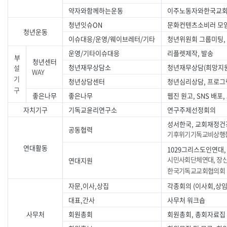
약자와함께하는운동
이주노동자와한국교회 
청년잇슈ON
문화컨텐츠소비러 모임
청년운동
이슈대응/운영/웨이브레터/기타
청년위원회 그룹미팅,
운영/기타이슈대응
리플렛제작, 발송
부
청년센터
청년재무상담소
청년재무상담(희망지원
설
WAY
기
청년상담센터
청년심리상담, 프로그
구
좋은나무
좋은나무
웹진 원고, SNS 배포
자치기구
기독교윤리연구소
연구주제선정회의
성서한국, 교회재정건
공동협력
기후위기기독교비상행동
연대활동
1029그리스도인연대,
시민사회단체연대, 장
연대지원
한국기독교교회협의회
자문,이사,상집
각종회의 (이사회,상임
대표,간사
사무처 워크숍
사무처
회원총회
회원총회, 총회자료집