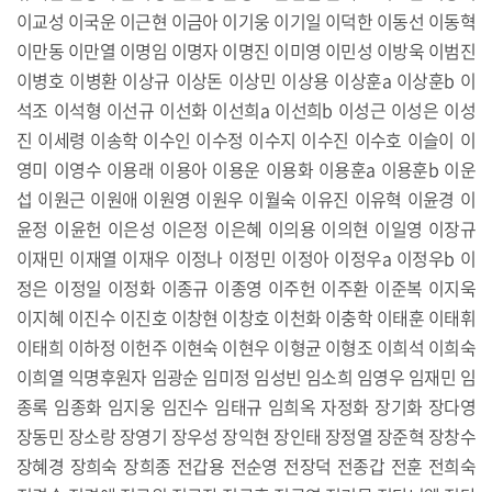
이교성 이국운 이근현 이금아 이기웅 이기일 이덕한 이동선 이동혁
이만동 이만열 이명임 이명자 이명진 이미영 이민성 이방욱 이범진
이병호 이병환 이상규 이상돈 이상민 이상용 이상훈a 이상훈b 이
석조 이석형 이선규 이선화 이선희a 이선희b 이성근 이성은 이성
진 이세령 이송학 이수인 이수정 이수지 이수진 이수호 이슬이 이
영미 이영수 이용래 이용아 이용운 이용화 이용훈a 이용훈b 이운
섭 이원근 이원애 이원영 이원우 이월숙 이유진 이유혁 이윤경 이
윤정 이윤헌 이은성 이은정 이은혜 이의용 이의현 이일영 이장규
이재민 이재열 이재우 이정나 이정민 이정아 이정우a 이정우b 이
정은 이정일 이정화 이종규 이종영 이주헌 이주환 이준복 이지욱
이지혜 이진수 이진호 이창현 이창호 이천화 이충학 이태훈 이태휘
이태희 이하정 이헌주 이현숙 이현우 이형균 이형조 이희석 이희숙
이희열 익명후원자 임광순 임미정 임성빈 임소희 임영우 임재민 임
종록 임종화 임지웅 임진수 임태규 임희옥 자정화 장기화 장다영
장동민 장소랑 장영기 장우성 장익현 장인태 장정열 장준혁 장창수
장혜경 장희숙 장희종 전갑용 전순영 전장덕 전종갑 전훈 전희숙