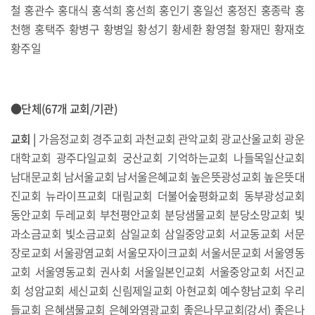
철 홍관수 홍대식 홍석희 홍선희 홍인기 홍일선 홍정진 홍종락 홍
천행 홍택주 황병구 황병일 황성기 황세환 황영철 황재민 황재호
황주일
●단체(67개 교회/기관)
교회
|
가음정교회 경주교회 과천교회 관악교회 광교산울교회 광운
대학교회 광주다일교회 궁산교회 기억하는교회 나들목일산교회
남대문교회 남서울교회 남서울은혜교회 높은뜻광성교회 높은뜻대
진교회 뉴라이프교회 대림교회 더불어숲평화교회 동부광성교회
동안교회 두레교회 부천평안교회 분당샘물교회 분당소망교회 빛
과소금교회 빛소금교회 삼일교회 삼일중앙교회 서교동교회 서문
장로교회 서울광염교회 서울모자이크교회 서울서문교회 서울영동
교회 서울영동교회 권사회 서울일본인교회 서울중앙교회 서진교
회 성암교회 세신교회 신림제일교회 아현교회 예수향남교회 우리
들교회 은혜샘물교회 은혜와영광교회 좋은나무교회(강서) 좋은나