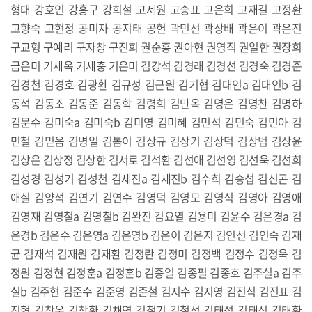
형대 강호인 강흥구 강희철 고세원 고승표 고은희 고재길 고정환
고향숙 고현정 공미자 공지태 공헌 곽민선 곽상배 곽은이 곽은진
구교형 구예리 구자창 구진회 권순홍 권아현 권영직 권일한 권장희
금은미 기세옥 기세충 기은미 김강석 김경래 김경선 김경숙 김경준
김경천 김경호 김광환 김규성 김근원 김기협 김대인a 김대인b 김
동석 김동조 김동준 김동학 김령희 김만옥 김명은 김명찬 김명하
김문수 김미숙a 김미숙b 김미영 김미혜 김민석 김민숙 김민아 김
민철 김믿음 김병일 김봄이 김상규 김상기 김상덕 김상범 김상윤
김상은 김상정 김상한 김서로 김석환 김선애 김선영 김선욱 김선희
김성경 김성기 김성천 김세진a 김세진b 김수희 김승섭 김신곤 김
애실 김양석 김연기 김연수 김영덕 김영모 김영식 김영아 김영애
김영재 김영철a 김영철b 김완진 김요열 김용미 김윤수 김은경a 김
은경b 김은수 김은영a 김은영b 김은이 김은지 김인선 김인숙 김재
균 김재석 김재원 김재환 김정란 김정미 김정백 김정수 김정욱 김
정원 김정현 김정훈a 김정훈b 김종일 김종필 김종호 김주실a 김주
실b 김주현 김준수 김준영 김준철 김지수 김지영 김진식 김진표 김
진혁 김창운 김창환 김채영 김철기 김철성 김태섭 김태식 김태환