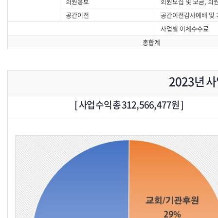
회원홍보
회원모집 및 모금, 회
공간이전
공간이전감사예배 및
사업별 이체수수료
총합계
2023년 
[
사업 수익 총 312,566,477
원
]