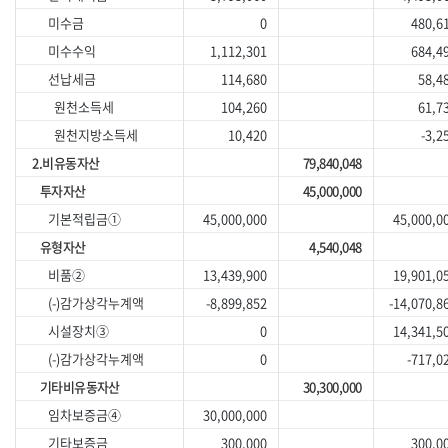
미수금
0
480,6
미수수익
1,112,301
684,4
선납세금
114,680
58,4
원천소득세
104,260
61,7
원천지방소득세
10,420
-3,2
2.비유동자산
79,840,048
투자자산
45,000,000
기본적립금①
45,000,000
45,000,0
유형자산
4,540,048
비품②
13,439,900
19,901,0
(-)감가상각누계액
-8,899,852
-14,070,8
시설장치③
0
14,341,5
(-)감가상각누계액
0
-717,0
기타비유동자산
30,300,000
임차보증금④
30,000,000
기타보증금
300,000
300,0