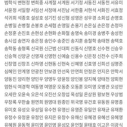
범학식 변현정 변희중 사계절 서계원 서기정 서동진 서동천 서유미
서윤정 서일향 서임선 서정애 서진남 서한흥 서현석 서화진 서효정
석귀희 석종호 설성호 성기진 성신형 성영은 성우경 소회섭 손명호
손병일 손병철 손봉호 손세협 손영일 손용기 손은실 손은정 손정아
손정훈 손진호 손현성 손현화 손화철 송명숙 송미경 송병주 송성헌
송시섭 송연자 송은정 송인수 송준인 송지훈 송철학 송태현 송택호
송학동 송형록 신국원 신근범 신대희 신동식 신명호 신수현 신승우
신승혁 신양균 신영재 신영헌 신예슬 신용수 신은정 신전수 신주희
신창엽 신창조 신하영 신현동 신현숙 신혜영 신효영 신희선 심명준
심혜인 안계영 안광찬 안보경 안선옥 안연희 안정은 안지은 안학서
양동진 양리현 양민우 양영두 양윤정 양인봉 양지혜 양태천 양회현
엄현식 여경학 여동명 여영운 오동춘 오동훈 오미영 오병관 오성만
오세란 오윤숙 오은석 오진선 오창섭 옥성일 온상원 왕보현 우상범
우창록 우한솔 원연희 원영대 원종민 위국명 유건호 유동원 유명종
유미호 유성오 유성일 유수현 유영신 유영준 유일안 유재균 유재환
유정수 유정윤 유정인 유지은 유창수 유해신 유혜경 유혜선 유혜영
유혜원 윤동혁 윤미영 윤민영 윤성모 윤언철 윤태호 이고은 이광식