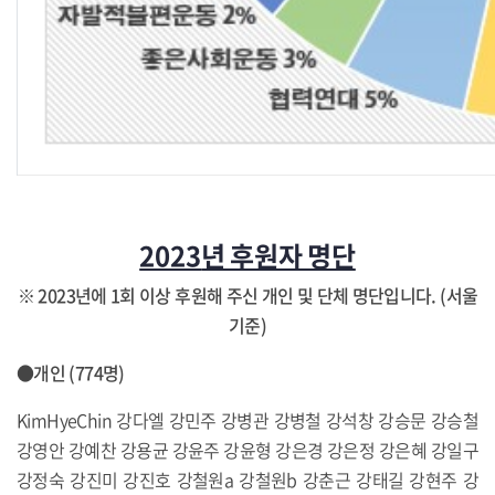
2023
년 후원자 명단
※
2023
년에
1
회 이상 후원해 주신 개인 및 단체 명단입니다
. (
서울
기준
)
●개인
(774
명
)
KimHyeChin 강다엘 강민주 강병관 강병철 강석창 강승문 강승철
강영안 강예찬 강용균 강윤주 강윤형 강은경 강은정 강은혜 강일구
강정숙 강진미 강진호 강철원a 강철원b 강춘근 강태길 강현주 강