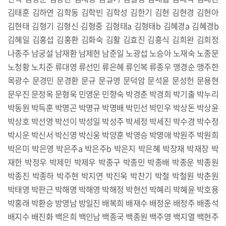
김태훈 김하연 김학동 김학빈 김학성 김한기 김현 김현경 김현아
김현태 김형기 김형신 김형중 김형태a 김형태b 김혜경a 김혜경b
김혜일 김홍섭 김홍환 김화숙 김활 김효진 김흥식 김희완 김희정
나종주 남궁설 남재환 남제현 남준일 노광섭 노승아 노재숙 노종문
노청황 노치준 류대영 류선민 류은혜 류인복 류종우 맹경순 맹주한
목광수 문경민 문경환 문규 문규영 문덕암 문석윤 문성헌 문용현
문우진 문정옥 문형욱 민영운 민향숙 박경춘 박경희 박기출 박누리
박동원 박득훈 박명곤 박명규 박명배 박민선 박민우 박상돈 박상윤
박상호 박선영 박선이 박성일 박성주 박세정 박세진 박수경 박수정
박시운 박신서 박신영 박신웅 박양훈 박영승 박영애 박원주 박원희
박은미 박은영 박은주a 박은주b 박은지 박은혜 박장재 박재장 박
재한 박정우 박제민 박제우 박종구 박종민 박종배 박종운 박종원
박종진 박종하 박주현 박지연 박진욱 박찬기 박철 박철원 박춘원
박태영 박판근 박해명 박해영 박해정 박현선 박혜리 박혜윤 박호용
박홍래 박환승 방영남 방일진 배복희 배재수 배정운 배정주 배종석
배지수 배진화 백은희 백인남 백종국 백종원 백주영 백지열 백현주