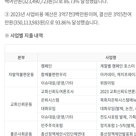
백여만원(323,490,723원)으로 86.73% 달성했습니다.
③ 2023년 사업비용 예산은 3억7천3백만원이며, 결산은 3억5천여
만원(350,113,983원)으로 93.86% 달성했습니다.
※ 사업별 지출 내역
본부
사업명
캠페인
계절별 캠페인 포스터 
자발적불편운동
함께불편한우리
아카데미, 캐치프레
이슈대응/운영/기타
위원미팅
교회신뢰도여론조사
2023 교회신뢰도연론
은퇴시스템
목회자은퇴시스템매뉴
교회신뢰운동
대화모임
대화모임(발제, 논찬, 
이슈대응/운영/기타
전도사포럼 발제, 기
민주주의포럼
정치포럼 1~5차(발제,
좋은사회운동
총선정책제안시민단체연대
총선정책제안발표회 1