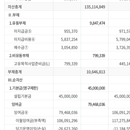
자산총계
135,114,849
Ⅱ.부채
1.유동부채
9,847,474
미지급금⑤
955,370
971,5
미지급비용⑥
5,837,254
5,799,0
예수금⑦
3,054,850
3,726,3
2.비유동부채
799,339
고유목적사업준비금(L)
799,339
445,1
부채총계
10,646,813
Ⅲ.순자산
1.기본금(영구제한)
45,000,000
설립기본금
45,000,000
45,000,0
잉여금
79,468,036
잉여금⑧
79,468,036
106,091,2
이월잉여금(부족액)
106,091,296
117,275,8
당기운영이익(손실)
-26,623,260
-11,184,5