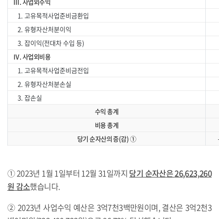
Ⅲ. 사업외수익
1. 고유목적사업준비금환입
2. 유형자산처분이익
3
3. 잡이익(전대차 수입 등)
6
Ⅳ. 사업외비용
1. 고유목적사업준비금전입
2. 유형자산처분손실
1
3. 잡손실
수익 총계
비용 총계
당기 순자산의 증(감) ①
① 2023년 1월 1일부터 12월 31일까지
당기 순자산은
26
,623,260
원 감소
했습니다.
② 2023년 사업수익 예산은 3억7천3백만원이며, 결산은 3억2천3