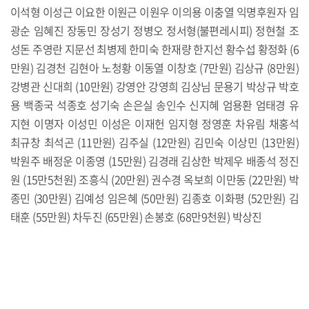
이석형 이성근 이요한 이원근 이원우 이의용 이충열 익명후원자 임
광순 임혜진 장동민 장성기 정병오 정서형(불편레시피) 정현철 조
성돈 주영란 지문선 최병제 한미숙 한재량 한지선 황수섭 황정화 (6
만원) 김경천 김현아 노청황 이동열 이창호 (7만원) 김상규 (8만원)
강병관 신대희 (10만원) 강영안 강영희 김상님 문용기 박상규 박호
용 백종국 석종호 성기숙 손은실 송인수 신지혜 엄용환 엄태경 유
지현 이명자 이성민 이성은 이재헌 임지형 정영훈 차유림 채홍석
최규창 최석곤 (11만원) 김주실 (12만원) 김민숙 이상민 (13만원)
박원주 배정운 이종영 (15만원) 김경래 김상한 박제우 배종석 정진
원 (15만5천원) 조흥식 (20만원) 권수경 옥보희 이만동 (22만원) 박
종민 (30만원) 김예성 임은혜 (50만원) 김종호 이화평 (52만원) 김
태훈 (55만원) 차두진 (65만원) 손봉호 (68만9천원) 박상진