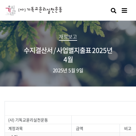
검색
재정보고
수지결산서 / 사업별지출표 2025년
4월
2025년 5월 9일
(사) 기독교윤리실천운동
계정과목
금액
비고