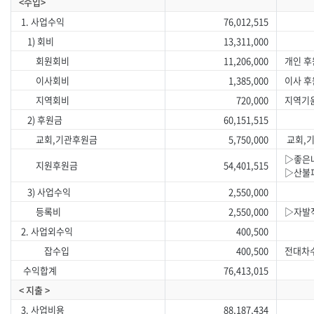
<수입>
1. 사업수익
76,012,515
1) 회비
13,311,000
회원회비
11,206,000
개인 후
이사회비
1,385,000
이사 후
지역회비
720,000
지역기윤
2) 후원금
60,151,515
교회,기관후원금
5,750,000
교회,기
▷좋은나
지원후원금
54,401,515
▷산불피
3) 사업수익
2,550,000
등록비
2,550,000
▷자발
2. 사업외수익
400,500
잡수입
400,500
전대차수
수익합계
76,413,015
< 지출 >
3. 사업비용
88,187,434