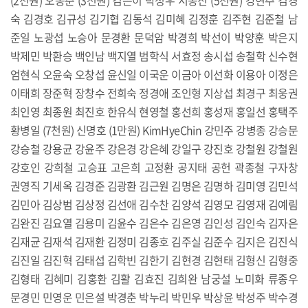
(2천원) 오동춘 (3천원) 김은이 박정우 서동진 (5천원) 강현주 김경
숙 김경호 김규성 김기협 김동석 김미혜 김정훈 김주현 김준철 남
준일 노광섭 노승아 문경환 문덕암 박경희 박선이 박양훈 박은지
박제민 박환승 백인남 백지열 범학식 서효정 송시섭 송철학 신수현
엄현식 오윤숙 오창섭 윤신일 이국운 이금아 이선화 이용아 이정은
이태희 장준혁 장창수 전희숙 정경애 조인형 지상섭 최경구 최웅권
최인영 최종원 최진호 한유식 현영철 홍선희 홍성재 홍일선 홍택주
황병일 (7천원) 신명호 (1만원) KimHyeChin 강민주 강병종 강승문
강승철 강용균 강윤주 강은경 강은혜 강일구 강진호 강철원 강철원
강호인 강희철 고승표 고은희 고정환 공지태 공헌 곽종철 구자창
권영직 기세옥 김경준 김광환 김근원 김명은 김명하 김미영 김민석
김민아 김상범 김상정 김선애 김수찬 김양석 김영모 김영재 김예림
김완진 김요열 김용미 김윤수 김은수 김은영 김인성 김인숙 김자은
김재균 김재석 김재환 김정미 김종호 김주실 김준수 김지은 김진식
김진일 김진혁 김태섭 김학빈 김한기 김현경 김현태 김형신 김형중
김형태 김혜미 김홍환 김활 김효진 김희완 남궁설 노미화 류종우
문경민 민영운 민은설 박경춘 박누리 박민우 박상윤 박성주 박수경