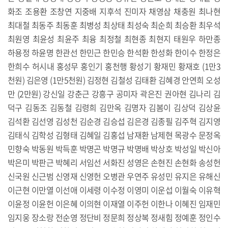
화조 조용환 조창연 지중배 지후석 진미자 채영삼 채충원 최나현
최대철 최동주 최동훈 최병성 최상태 최성숙 최순희 최승환 최우석
최원영 최윤성 최윤주 최융 최정철 최현종 최현지 태원우 하만종
하용정 하윤명 한관선 한민근 한민승 한석환 한성화 한이수 한정은
한희수 허시내 홍성무 홍인기 홍천행 황성기 황재민 황재호 (1만3
천원) 김은영 (1만5천원) 김정현 김철성 김태환 김혜경 안연희 오성
만 (2만원) 강신일 강춘근 강흥구 공미자 곽은진 권아현 김나리 김
덕구 김동조 김동철 김령희 김만옥 김명자 김봄이 김상덕 김상윤
김석환 김선영 김성천 김순경 김승섭 김은경 김종필 김주혁 김지영
김태식 김학성 김형태 김혜일 김홍섭 남재환 남제현 목광수 문정옥
민향숙 박동원 박득훈 박명곤 박명규 박명배 박상호 박성일 박신아
박은미 박판근 박혜리 서임선 서화진 성영은 손현진 손현화 송성헌
신국원 신근범 신영재 신영헌 오병관 우연주 유성민 유지은 유해신
이근현 이만열 이선애 이세령 이수정 이영미 이운섭 이월숙 이유혁
이윤정 이윤헌 이은혜 이의현 이재열 이주헌 이한나 이혜진 임재민
임지웅 장소랑 전순영 정단비 정문희 정상복 정새힘 정예훈 정인수