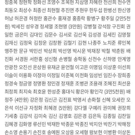
정중목 정현학 정화선 조영수 조옥현 지삼영 차혜란 천선희 천수연
최동오 최성수 최종선 최현철 추진연 추현우 한두섭 한병선 한신영
허남 허은경 허정란 홍관수 홍재경 홍종락 황병구 황주일 (2만5천
원) 박세진 성우경 정세열 조현영 (3만원) 강병철 강석창 구진회 권
일한 금은미 김대인 김문수 김서로 김선욱 김성경 김세진 김영철
김재신 김정욱 김창운 김창환 김철기 김현 나종주 노치준 류인복
맹주한 문규 박민선 박상희 박선영 박시운 박재장 박철 박춘원 배
진화 서경원 서한흥 성신형 손병철 송학동 신전수 신하영 안계영
안광찬 오진선 온상원 유재균 윤언철 이고은 이명임 이상훈 이선희
이슬이 이용화 이정아 이정일 이준복 이천화 임성빈 임진수 장희종
정경숙 정금영 정명환 정민경 정재훈 조병관 조용래 조혜진 최선윤
최정희 최지숙 최호윤 한성준 홍대식 황은아 황인각 (3만5천원) 배
정주 (4만원) 강은정 김신곤 김진표 박영서 손화철 신혜 오세란 오
은석 이선규 자정화 최혜경 (5만원) 강다엘 구예리 권미혜 권장희
기세충 김강석 김미숙 김신 김영호 김은경 김은득 김종일 김찬일
김혜경 김화영 류선민 박재한 박종운 박종진 박지안 박찬기 박해정
손소영 손용기 손진호 송예원 오상웅 오세형 왕보현 이병환 이상돈