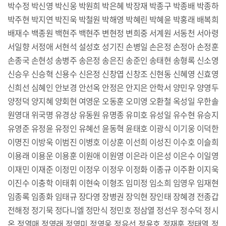
박수정 박신영 박신웅 박원희 박은혜 박장재 박종구 박종배 박종하
박주현 박지연 박진욱 박철원 박해영 박혜린 박혜윤 박홍래 배복희
배재수 백종원 백현주 백현주 변현정 변희중 서계원 서동천 서아령
서일향 서정애 서현석 설성호 성기진 손병일 손은정 손정아 손정훈
손종국 손현성 송병주 송은정 송은진 송준인 송태현 송형록 신소영
신승우 신승혁 신용수 신은정 신창엽 신창조 신현동 신혜영 신효영
신희선 심혜인 안보경 안선옥 안정은 안지은 안학서 양민우 양영두
양정덕 양지혜 양회현 여영운 오동훈 오미영 오환철 옥성일 우한솔
원영대 위국명 유경상 유동원 유명종 유미호 유성일 유수현 유승지
유영준 유정윤 유정인 유혜선 윤동혁 윤태호 이광식 이기웅 이덕한
이명진 이방욱 이범진 이병호 이상훈 이선희 이성진 이수호 이슬희
이용래 이용운 이용훈 이원애 이원영 이은라 이은성 이은수 이일영
이재민 이재준 이정민 이정우 이정우 이정화 이종규 이주환 이지욱
이진수 이충학 이태휘 이현숙 이형조 임미정 임소희 임영우 임재현
임종록 임종화 임태규 장다영 장병권 장익현 장인태 장혜경 전종갑
전해정 정기묵 정다니엘 정만식 정민호 정삼열 정선우 정수덕 정시
온 정열매 정영래 정영미 정영웅 정유선 정윤호 정재훈 정태열 정