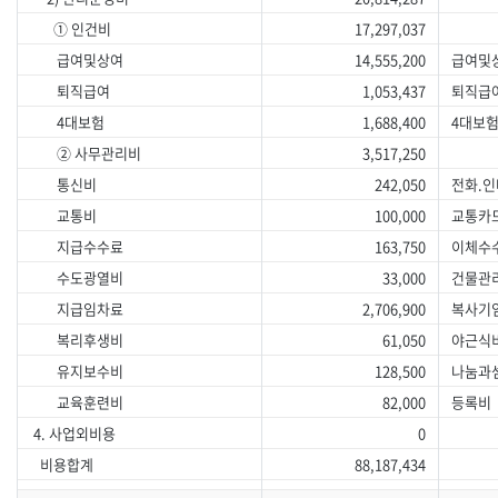
① 인건비
17,297,037
급여및상여
14,555,200
급여및
퇴직급여
1,053,437
퇴직급
4대보험
1,688,400
4대보험
② 사무관리비
3,517,250
통신비
242,050
전화.인
교통비
100,000
교통카
지급수수료
163,750
이체수
수도광열비
33,000
건물관
지급임차료
2,706,900
복사기임
복리후생비
61,050
야근식비
유지보수비
128,500
나눔과셈
교육훈련비
82,000
등록비
4. 사업외비용
0
비용합계
88,187,434