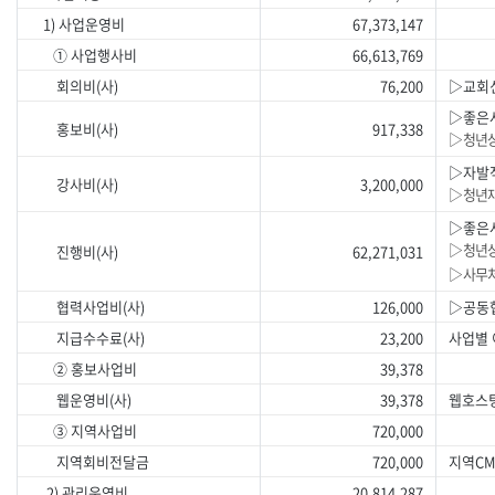
1) 사업운영비
67,373,147
① 사업행사비
66,613,769
회의비(사)
76,200
▷교회
▷좋은
홍보비(사)
917,338
▷청년
▷자발
강사비(사)
3,200,000
▷청년
▷좋은
▷청년상
진행비(사)
62,271,031
▷사무처
협력사업비(사)
126,000
▷공동
지급수수료(사)
23,200
사업별
② 홍보사업비
39,378
웹운영비(사)
39,378
웹호스
③ 지역사업비
720,000
지역회비전달금
720,000
지역C
2) 관리운영비
20,814,287