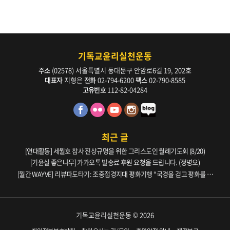
기독교윤리실천운동
주소
(02578) 서울특별시 동대문구 안암로6길 19, 202호
대표자
지형은
전화
02-794-6200
팩스
02-790-8585
고유번호
112-82-04284
최근 글
[연대활동] 세월호 참사 진상규명을 위한 그리스도인 월례기도회 (8/20)
[기윤실 좋은나무] 카카오톡 발송료 후원 요청을 드립니다. (정병오)
[월간 WAYVE] 리뷰파도타기: 조중접경지대 평화기행 “국경을 걷고 평화를 생
각하다” _ 105호
기독교윤리실천운동 © 2026