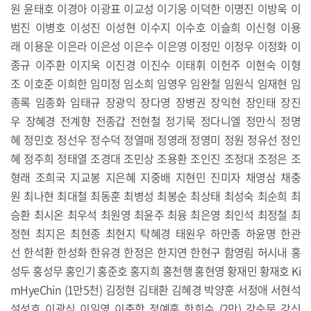
원 윤태호 이경아 이광표 이교성 이기웅 이덕한 이명진 이방욱 이
범진 이병호 이성진 이성현 이수지 이수호 이슬희 이신형 이용
래 이용운 이은라 이은성 이은수 이은영 이정민 이정우 이정화 이
종규 이주환 이지욱 이진경 이진수 이태휘 이헌주 이현숙 이형
조 이호준 이희한 임미정 임소희 임영우 임완철 임원식 임재현 임
종록 임종화 임태규 장광익 장다영 장병권 장익현 장인태 장진
우 장혜경 전계향 전종갑 전현철 정기묵 정다니엘 정만식 정명
혜 정민호 정선우 정수덕 정열매 정영래 정영미 정원 정유선 정인
혜 정주희 정태열 조경대 조민상 조용환 조인진 조정대 조정은 조
형래 조희국 지교봉 지은혜 지중배 지현민 진미자 채영삼 채충
원 최나현 최대철 최동훈 최병성 최봉순 최상태 최성숙 최순희 최
승환 최시온 최우석 최원영 최윤주 최융 최은영 최인석 최정철 최
정현 최지은 최현종 최현지 탁혜경 태원우 하만종 하윤명 한관
선 한석환 한성화 한유경 한정은 한지연 한현구 함영림 허시내 홍
성두 홍성무 홍인기 홍준호 홍지희 홍천행 홍현영 황재민 황재호 Ki
mHyeChin (1만5천) 김정현 김태환 김혜경 박양훈 서정애 서현석
설성호 이광식 이일영 이충학 정예훈 한희수 (2만) 강승문 강신