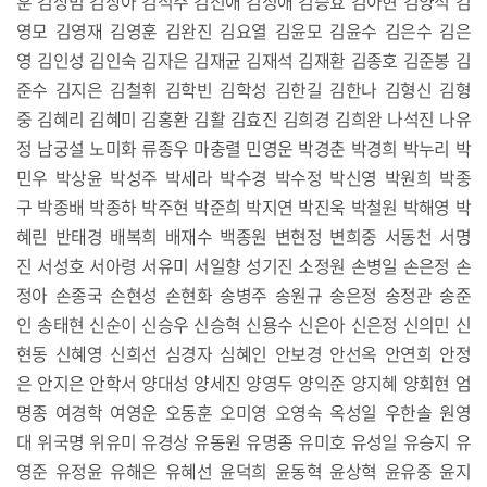
훈 김상범 김상아 김석주 김선애 김성애 김승효 김아현 김양석 김
영모 김영재 김영훈 김완진 김요열 김윤모 김윤수 김은수 김은
영 김인성 김인숙 김자은 김재균 김재석 김재환 김종호 김준봉 김
준수 김지은 김철휘 김학빈 김학성 김한길 김한나 김형신 김형
중 김혜리 김혜미 김홍환 김활 김효진 김희경 김희완 나석진 나유
정 남궁설 노미화 류종우 마충렬 민영운 박경춘 박경희 박누리 박
민우 박상윤 박성주 박세라 박수경 박수정 박신영 박원희 박종
구 박종배 박종하 박주현 박준희 박지연 박진욱 박철원 박해영 박
혜린 반태경 배복희 배재수 백종원 변현정 변희중 서동천 서명
진 서성호 서아령 서유미 서일향 성기진 소정원 손병일 손은정 손
정아 손종국 손현성 손현화 송병주 송원규 송은정 송정관 송준
인 송태현 신순이 신승우 신승혁 신용수 신은아 신은정 신의민 신
현동 신혜영 신희선 심경자 심혜인 안보경 안선옥 안연희 안정
은 안지은 안학서 양대성 양세진 양영두 양익준 양지혜 양회현 엄
명종 여경학 여영운 오동훈 오미영 오영숙 옥성일 우한솔 원영
대 위국명 위유미 유경상 유동원 유명종 유미호 유성일 유승지 유
영준 유정윤 유해은 유혜선 윤덕희 윤동혁 윤상혁 윤유중 윤지