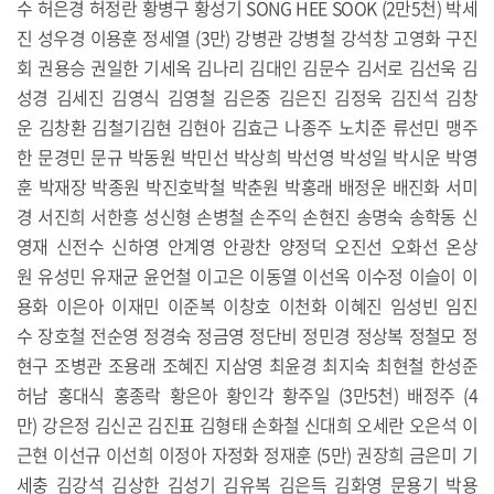
수 허은경 허정란 황병구 황성기 SONG HEE SOOK (2만5천) 박세
진 성우경 이용훈 정세열 (3만) 강병관 강병철 강석창 고영화 구진
회 권용승 권일한 기세옥 김나리 김대인 김문수 김서로 김선욱 김
성경 김세진 김영식 김영철 김은중 김은진 김정욱 김진석 김창
운 김창환 김철기김현 김현아 김효근 나종주 노치준 류선민 맹주
한 문경민 문규 박동원 박민선 박상희 박선영 박성일 박시운 박영
훈 박재장 박종원 박진호박철 박춘원 박홍래 배정운 배진화 서미
경 서진희 서한흥 성신형 손병철 손주익 손현진 송명숙 송학동 신
영재 신전수 신하영 안계영 안광찬 양정덕 오진선 오화선 온상
원 유성민 유재균 윤언철 이고은 이동열 이선옥 이수정 이슬이 이
용화 이은아 이재민 이준복 이창호 이천화 이혜진 임성빈 임진
수 장호철 전순영 정경숙 정금영 정단비 정민경 정상복 정철모 정
현구 조병관 조용래 조혜진 지삼영 최윤경 최지숙 최현철 한성준
허남 홍대식 홍종락 황은아 황인각 황주일 (3만5천) 배정주 (4
만) 강은정 김신곤 김진표 김형태 손화철 신대희 오세란 오은석 이
근현 이선규 이선희 이정아 자정화 정재훈 (5만) 권장희 금은미 기
세충 김강석 김상한 김성기 김유복 김은득 김화영 문용기 박용