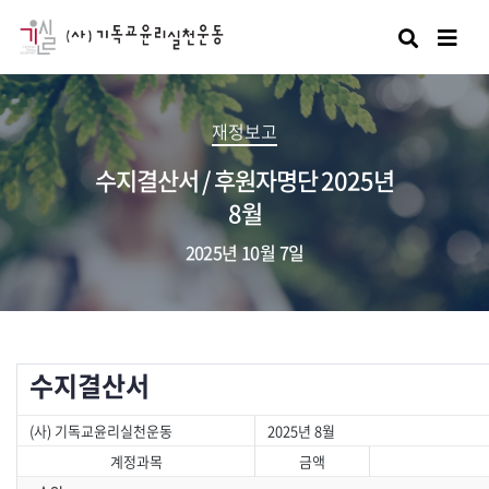
검색
재정보고
수지결산서 / 후원자명단 2025년
8월
2025년 10월 7일
수지결산서
(사) 기독교윤리실천운동
2025년 8월
계정과목
금액