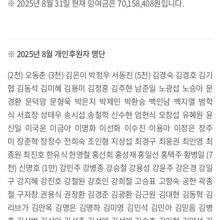
※ 2025년 8월 31일 현재 잉여금은 70,158,408원입니다.
※ 2025년 8월 개인후원자 명단
(2천) 오동춘 (3천) 김은이 박정우 서동진 (5천) 김경숙 김경호 김기
협 김동석 김미혜 김용미 김정훈 김주현 남준일 노광섭 노승아 문
경환 문덕암 문형욱 박은지 박제민 박환승 백인남 백지열 범학
식 서효정 성태우 송시섭 송철학 신수현 엄현식 오창섭 유혜원 윤
신일 이국운 이금아 이명화 이선화 이수진 이용아 이정은 장주
미 장준혁 장창수 전희숙 조인형 지상섭 최경구 최웅권 최인영 최
종원 최진호 한유식 현영철 홍선희 홍성재 홍일선 홍택주 황병일 (7
천) 신명호 (1만) 강민주 강병종 강승철 강용성 강윤주 강은경 강일
구 강지혜 강진호 강철원 강호인 강희철 고승표 고향숙 공헌 곽종
철 구자창 권용식 권장환 김경준 김광환 김근원 김대현 김동혁 김
리브가 김만옥 김명은 김명하 김미영 김민석 김민아 김믿음 김병