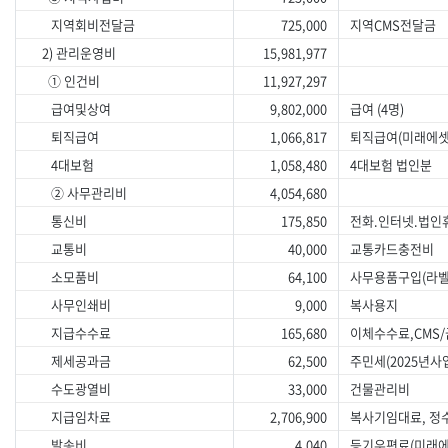
지역회비전달금
725,000
지역CMS전달금
2) 관리운영비
15,981,977
① 인건비
11,927,297
급여및상여
9,802,000
급여 (4명)
퇴직급여
1,066,817
퇴직급여(미래에셋
4대보험
1,058,480
4대보험 법인분
② 사무관리비
4,054,680
통신비
175,850
전화.인터넷.법인
교통비
40,000
교통카드충전비
소모품비
64,100
사무용품구입(라벨지
사무인쇄비
9,000
복사용지
지급수수료
165,680
이체수수료,CMS
제세공과금
62,500
주민세(2025년사
수도광열비
33,000
건물관리비
지급임차료
2,706,900
복사기임대료, 정
발송비
4,040
등기우편료(미래