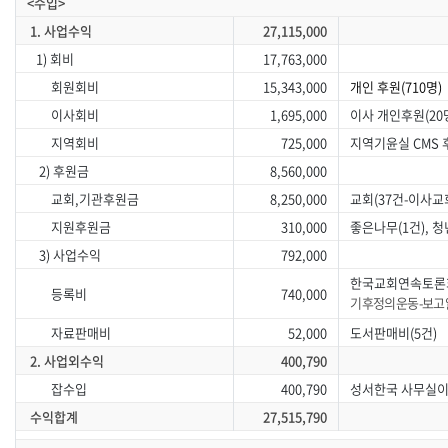
<수입>
1. 사업수익
27,115,000
1) 회비
17,763,000
회원회비
15,343,000
개인 후원(710명)
이사회비
1,695,000
이사 개인후원(20
지역회비
725,000
지역기윤실 CMS 후
2) 후원금
8,560,000
교회,기관후원금
8,250,000
교회(37건-이사교
지원후원금
310,000
좋은나무(1건), 청
3) 사업수익
792,000
한국교회연속토론회
등록비
740,000
기후정의운동-보고읽
자료판매비
52,000
도서판매비(5건)
2. 사업외수익
400,790
잡수입
400,790
성서한국 사무실이
수익합계
27,515,790