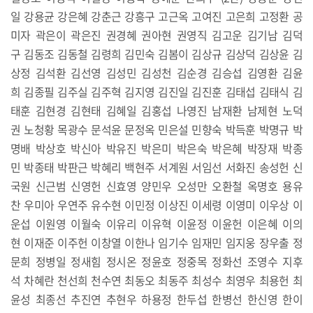
일 강용균 강은혜 강춘근 강흥구 고근옥 고여진 고은희 고정환 공
미자 곽은이 곽은진 권경혜 권아현 권영직 김고운 김기남 김덕
구 김동조 김동철 김령희 김민숙 김봄이 김상규 김상덕 김상윤 김
상정 김석환 김선영 김성민 김성천 김순경 김승섭 김영환 김윤
희 김종필 김주실 김주혁 김지영 김진일 김진훈 김태섭 김태식 김
태훈 김현경 김현태 김혜일 김홍섭 나영진 남재환 남제현 노덕
권 노청황 목광수 문석윤 문정옥 민은설 민향숙 박득훈 박명규 박
명배 박상호 박신아 박유진 박은미 박은숙 박은혜 박장재 박종
민 박종태 박판근 박혜리 백현주 서계원 서임선 서화진 송성헌 신
국원 신근범 신영헌 신효영 양민우 오성만 오환철 옥명호 용유
찬 우미아 우연주 유수현 이민정 이상진 이세령 이영미 이우상 이
운섭 이원영 이월숙 이유리 이유혁 이윤정 이윤헌 이은혜 이의
현 이재준 이주헌 이창열 이한나 임기수 임재민 임지웅 장우출 정
문희 정병일 정새힘 정시온 정윤호 정중목 정화선 조영수 지후
석 차혜란 천선희 천수연 최동오 최동주 최성수 최영우 최용헌 최
윤성 최종선 추진연 추현우 하용정 한두섭 한병선 한신영 한이