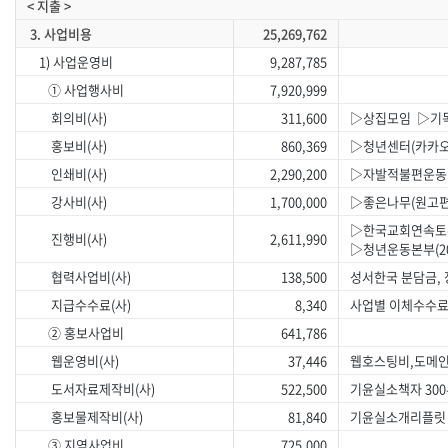
< 지출 >
3. 사업비용
25,269,762
1) 사업운영비
9,287,785
① 사업행사비
7,920,999
회의비(사)
311,600
▷상집모임 ▷기
홍보비(사)
860,369
▷청년센터(카카오
인쇄비(사)
2,290,200
▷자발적불편운동(
강사비(사)
1,700,000
▷좋은나무(원고편
▷한국교회연속토론
진행비(사)
2,611,990
▷청년운동본부(2
협력사업비(사)
138,500
성서한국 분담금,
지급수수료(사)
8,340
사업별 이체수수
② 홍보사업비
641,786
웹운영비(사)
37,446
웹호스팅비,도메
도서자료제작비(사)
522,500
기윤실소책자 30
홍보물제작비(사)
81,840
기윤실소개리플릿 
③ 지역사업비
725,000