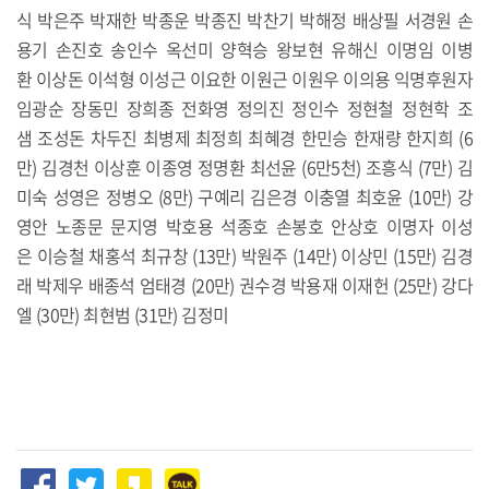
식 박은주 박재한 박종운 박종진 박찬기 박해정 배상필 서경원 손
용기 손진호 송인수 옥선미 양혁승 왕보현 유해신 이명임 이병
환 이상돈 이석형 이성근 이요한 이원근 이원우 이의용 익명후원자
임광순 장동민 장희종 전화영 정의진 정인수 정현철 정현학 조
샘 조성돈 차두진 최병제 최정희 최혜경 한민승 한재량 한지희 (6
만) 김경천 이상훈 이종영 정명환 최선윤 (6만5천) 조흥식 (7만) 김
미숙 성영은 정병오 (8만) 구예리 김은경 이충열 최호윤 (10만) 강
영안 노종문 문지영 박호용 석종호 손봉호 안상호 이명자 이성
은 이승철 채홍석 최규창 (13만) 박원주 (14만) 이상민 (15만) 김경
래 박제우 배종석 엄태경 (20만) 권수경 박용재 이재헌 (25만) 강다
엘 (30만) 최현범 (31만) 김정미