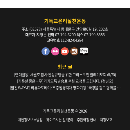
기독교윤리실천운동
주소
(02578) 서울특별시 동대문구 안암로6길 19, 202호
대표자
지형은
전화
02-794-6200
팩스
02-790-8585
고유번호
112-82-04284
최근 글
[연대활동] 세월호 참사 진상규명을 위한 그리스도인 월례기도회 (8/20)
[기윤실 좋은나무] 카카오톡 발송료 후원 요청을 드립니다. (정병오)
[월간 WAYVE] 리뷰파도타기: 조중접경지대 평화기행 “국경을 걷고 평화를 생
각하다” _ 105호
기독교윤리실천운동 © 2026
개인정보보호방침
찾아오시는 길/문의
후원약정 안내
재정보고