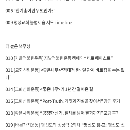
006
“한기총이란 무엇인가?”
009
명성교회 불법세습 시도 Time-line
더 높은 책무성
010
[자발적불편운동] 자발적불편운동 캠페인
“제로 웨이스트”
011
[교회신뢰운동]
<좋은나무>“적대적 한·일 관계 바로잡을 수는 없
나”
014
[교회신뢰운동]
<좋은나무>가 1년 간 걸어온 길
016
[교회신뢰운동]
“Post-Truth: 거짓과 진실을 찾아서”
강연 후기
018
[좋은사회운동]
“공정한 선거, 절차를 넘어 결과까지”
포럼 후기
019
[바른가치운동] 평신도의 상상력 2회차
“평신도 점-프: 평신도 신