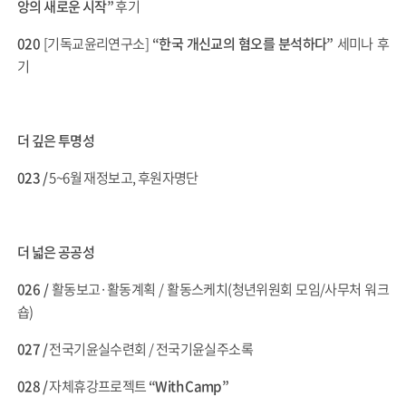
앙의 새로운 시작”
후기
020
[기독교윤리연구소]
“한국 개신교의 혐오를 분석하다”
세미나 후
기
더 깊은 투명성
023 /
5~6월 재정보고, 후원자명단
더 넓은 공공성
026 /
활동보고·활동계획 / 활동스케치(청년위원회 모임/사무처 워크
숍)
027 /
전국기윤실수련회 / 전국기윤실주소록
028 /
자체휴강프로젝트
“With Camp”