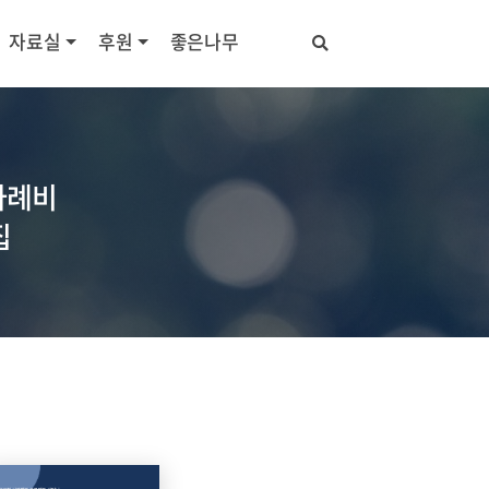
자료실
후원
좋은나무
사례비
집