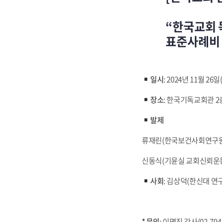
“한국교회 
표준사례비 제
일시
: 2024년 11월 26일
장소
: 한국기독교회관 2층
발제
류재린(한국보건사회연구원)
신동식(기윤실 교회신뢰운동
사회
: 김상덕(한신대 연
*
문의
: 이명진 간사(02-794-