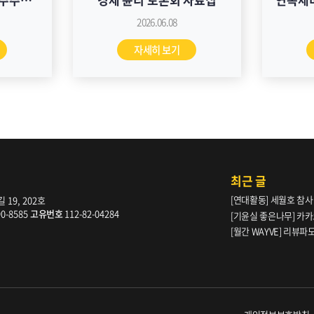
 자료집
신본주
2026.06.08
문
자세히 보기
배
최근 글
[연대활동] 세월호 참사
19, 202호
90-8585
고유번호
112-82-04284
[기윤실 좋은나무] 카카
[월간 WAYVE] 리뷰
다” _ 105호