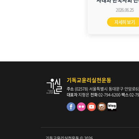
과제] 긴급토론회
2026.06.25
자세히 보기
기독교윤리실천운동
주소
(02578) 서울특별시 동대문구 안암로6길 
대표자
지형은
전화
02-794-6200
팩스
02-7
기독교윤리실천운동 © 2026