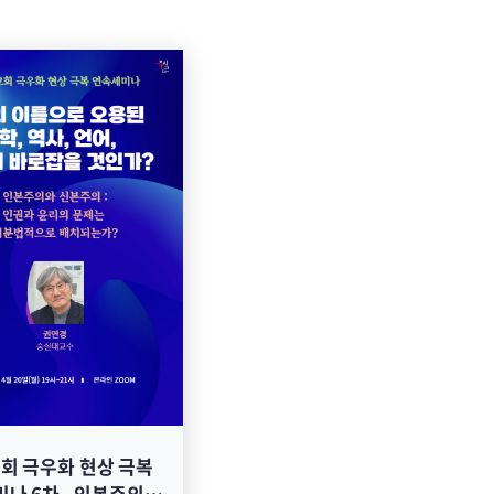
회 극우화 현상 극복
나 6차 - 인본주의와