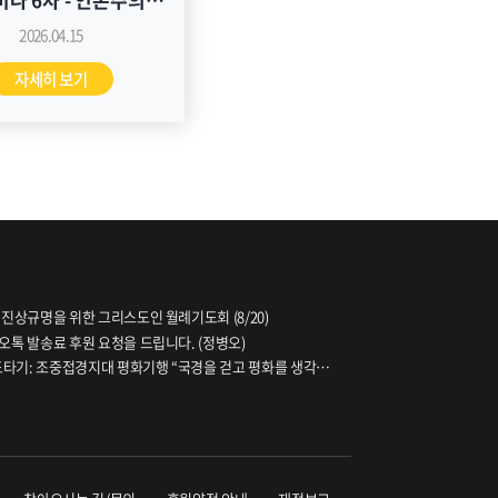
의 : 인권과 윤리의
2026.04.15
제는 이분법적으로
자세히 보기
치되는가? 자료집
 진상규명을 위한 그리스도인 월례기도회 (8/20)
오톡 발송료 후원 요청을 드립니다. (정병오)
파도타기: 조중접경지대 평화기행 “국경을 걷고 평화를 생각하