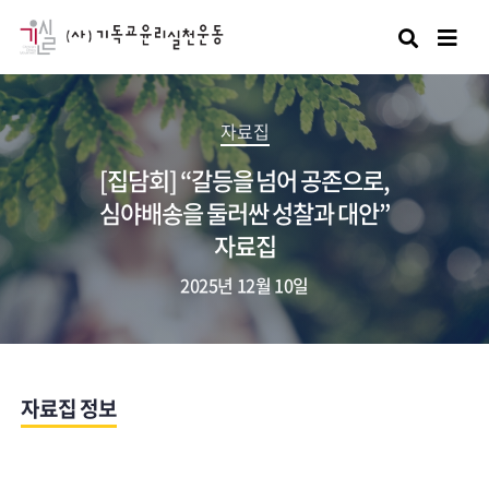
검색
자료집
[집담회] “갈등을 넘어 공존으로,
심야배송을 둘러싼 성찰과 대안”
자료집
2025년 12월 10일
자료집 정보