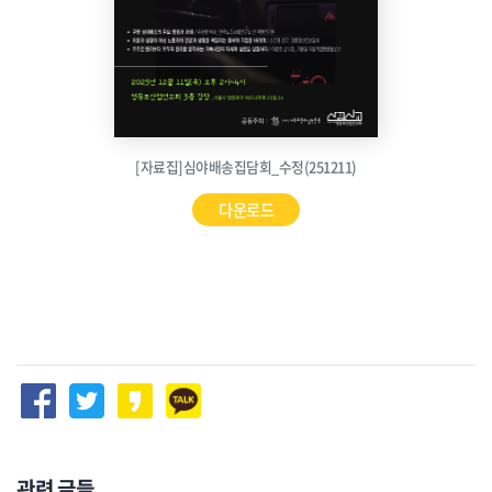
[자료집]심야배송집담회_수정(251211)
다운로드
관련 글들