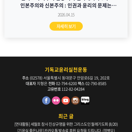
인본주의와 신본주의 : 인권과 윤리의 문제는
이분법적으로 배치되는가? 자료집
2026.04.15
자세히 보기
기독교윤리실천운동
주소
(02578) 서울특별시 동대문구 안암로6길 19, 202호
대표자
지형은
전화
02-794-6200
팩스
02-790-8585
고유번호
112-82-04284
최근 글
[연대활동] 세월호 참사 진상규명을 위한 그리스도인 월례기도회 (8/20)
[기윤실 좋은나무] 카카오톡 발송료 후원 요청을 드립니다. (정병오)