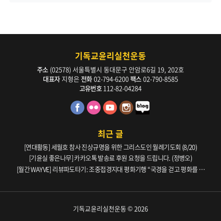
기독교윤리실천운동
주소
(02578) 서울특별시 동대문구 안암로6길 19, 202호
대표자
지형은
전화
02-794-6200
팩스
02-790-8585
고유번호
112-82-04284
최근 글
[연대활동] 세월호 참사 진상규명을 위한 그리스도인 월례기도회 (8/20)
[기윤실 좋은나무] 카카오톡 발송료 후원 요청을 드립니다. (정병오)
[월간 WAYVE] 리뷰파도타기: 조중접경지대 평화기행 “국경을 걷고 평화를 생
각하다” _ 105호
기독교윤리실천운동 © 2026