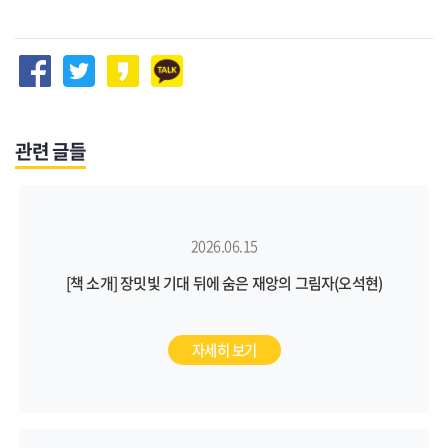
관련 글들
2026.06.15
[책 소개] 장밋빛 기대 뒤에 숨은 재앙의 그림자(오석현)
자세히 보기