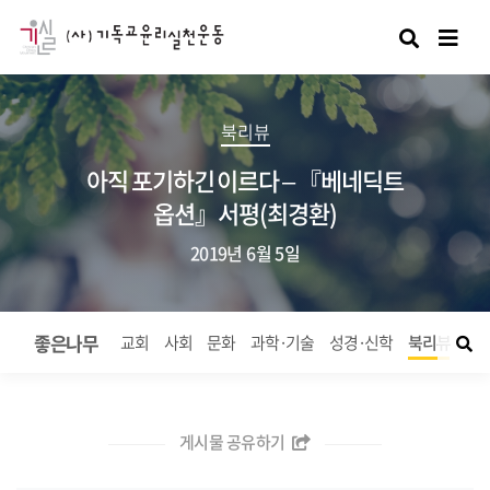
검색
북리뷰
아직 포기하긴 이르다 – 『베네딕트
옵션』서평(최경환)
2019년 6월 5일
좋은나무
교회
사회
문화
과학·기술
성경·신학
북리뷰
좋
게시물 공유하기